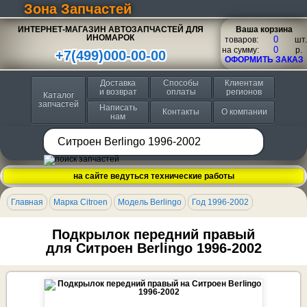
Зона Запчастей
ИНТЕРНЕТ-МАГАЗИН АВТОЗАПЧАСТЕЙ ДЛЯ
Ваша корзина
ИНОМАРОК
товаров:
шт.
на сумму:
p.
+7(499)000-00-00
ОФОРМИТЬ ЗАКАЗ
Доставка
Способы
Клиентам
и возврат
оплаты
регионов
Каталог
запчастей
Написать
Контакты
О компании
нам
на сайте ведуться технические работы
Главная
Марка Citroen
Модель Berlingo
Год 1996-2002
Подкрылок передний правый
для Ситроен Berlingo 1996-2002