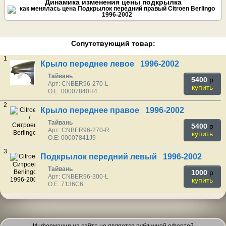
Динамика изменения цены подкрылка
Сопутствующий товар:
1
Крыло переднее левое 1996-2002
Тайвань
5400
p
Арт: CNBER96-270-L
купить
O.E: 00007840H4
2
Крыло переднее правое 1996-2002
Тайвань
5400
p
Арт: CNBER96-270-R
купить
O.E: 00007841J9
3
Подкрылок передний левый 1996-2002
Тайвань
1000
p
Арт: CNBER96-300-L
купить
O.E: 7136C6