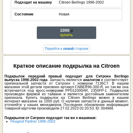
Подходит на машину
Citroen
Berlingo
1996-2002
Состояние
Новая
1000
p
купить
Перейти к
левой
стороне
Краткое описание подкрылка на Citroen
Подкрылок передний правый подходит для Ситроен Berlingo
выпуска 1996-2002 года
. Запчасть является
аналогом
и соответствует
оригинальной запчасти от Ситроен с номером 7136C7. В нашем
магазине этой детали присвоен артикул CNBER96-300-R, но так же она
встречается под кросс-номерами PPG11000AR, 2350FP-1. Подкрылок
произведен фирмой из тайвани и является достойным заменителем
оригинала. Купить подкрылок на Citroen Berlingo можно в нашем
интернет-магазине за 1000 руб. О наличие запчасти в данный момент,
уточняйте у наших менеджеров. Последнее обновление информации
товарной карточки производили 27.02.2023 02:20:53. ID: 004866
Подкрылок от Ситроен подходит так же к машинам:
Peugeot Partner 1996-2002