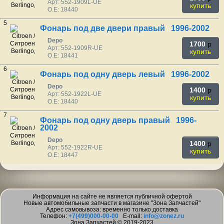
Арт: 552-1909L-UE
купить
O.E: 18440
5
Фонарь под две двери правый 1996-2002
Depo
1700
p
Арт: 552-1909R-UE
купить
O.E: 18441
6
Фонарь под одну дверь левый 1996-2002
Depo
1400
p
Арт: 552-1922L-UE
купить
O.E: 18440
7
Фонарь под одну дверь правый 1996-
2002
Depo
1400
p
Арт: 552-1922R-UE
купить
O.E: 18447
Информация на сайте не является публичной офертой
Новые автомобильные запчасти в магазине "Зона Запчастей"
Адрес самовывоза: временно только доставка
Телефон:
+7(499)000-00-00
E-mail:
info@zonez.ru
Зона Запчастей © 2019-2023