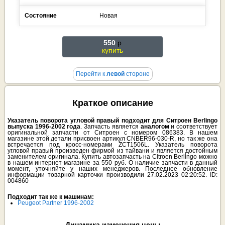
Состояние
Новая
550
p
купить
Перейти к
левой
стороне
Краткое описание
Указатель поворота угловой правый подходит для Ситроен Berlingo
выпуска 1996-2002 года
. Запчасть является
аналогом
и соответствует
оригинальной запчасти от Ситроен с номером 086383. В нашем
магазине этой детали присвоен артикул CNBER96-030-R, но так же она
встречается под кросс-номерами ZCT1506L. Указатель поворота
угловой правый произведен фирмой из тайвани и является достойным
заменителем оригинала. Купить автозапчасть на Citroen Berlingo можно
в нашем интернет-магазине за 550 руб. О наличие запчасти в данный
момент, уточняйте у наших менеджеров. Последнее обновление
информации товарной карточки производили 27.02.2023 02:20:52. ID:
004860
Подходит так же к машинам:
Peugeot Partner 1996-2002
Динамика изменения цены