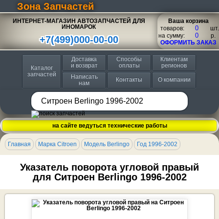
Зона Запчастей
ИНТЕРНЕТ-МАГАЗИН АВТОЗАПЧАСТЕЙ ДЛЯ
Ваша корзина
ИНОМАРОК
товаров:
шт.
на сумму:
p.
+7(499)000-00-00
ОФОРМИТЬ ЗАКАЗ
Доставка
Способы
Клиентам
и возврат
оплаты
регионов
Каталог
запчастей
Написать
Контакты
О компании
нам
на сайте ведуться технические работы
Главная
Марка Citroen
Модель Berlingo
Год 1996-2002
Указатель поворота угловой правый
для Ситроен Berlingo 1996-2002