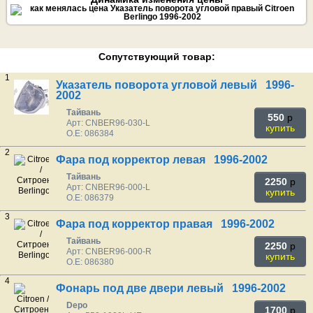
Сопутствующий товар:
1
Указатель поворота угловой левый 1996-
2002
Тайвань
550
p
Арт: CNBER96-030-L
купить
O.E: 086384
2
Фара под корректор левая 1996-2002
Тайвань
2250
p
Арт: CNBER96-000-L
купить
O.E: 086379
3
Фара под корректор правая 1996-2002
Тайвань
2250
p
Арт: CNBER96-000-R
купить
O.E: 086380
4
Фонарь под две двери левый 1996-2002
Depo
1700
p