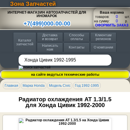
Зона Запчастей
ИНТЕРНЕТ-МАГАЗИН АВТОЗАПЧАСТЕЙ ДЛЯ
Ваша корзина
ИНОМАРОК
товаров:
шт.
на сумму:
p.
+7(499)000-00-00
ОФОРМИТЬ ЗАКАЗ
Доставка
Способы
Клиентам
и возврат
оплаты
регионов
Каталог
запчастей
Написать
Контакты
О компании
нам
на сайте ведуться технические работы
Главная
Марка Honda
Модель Civic
Год 1992-1995
Радиатор охлаждения АТ 1.3/1.5
для Хонда Цивик 1992-2000