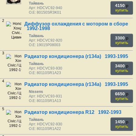
Тайвань
4150
p
Арт: HDCVC92-940
купить
O.E: 80150SR3K01
2
Диффузор охлаждения с мотором в сборе
1992-1998
Тайвань
3300
p
Арт: HDCVC92-920
купить
O.E: 19015P08003
3
Радиатор кондиционера (r134a) 1993-1995
Тайвань
3400
p
Арт: HDCVC93-930
купить
O.E: 80110SR1A23
4
Радиатор кондиционера (r134a) 1993-1995
Nissens
6650
p
Арт: HDCVC93-931
купить
O.E: 80110SR1A13
5
Радиатор кондиционера R12 1992-1993
Тайвань
1450
p
Арт: HDCVC92-930
купить
O.E: 80110SR1A22