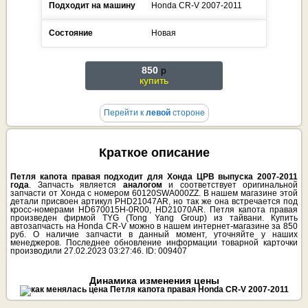
Подходит на машину
Honda
CR-V
2007-2011
Состояние
Новая
850
p
купить
Перейти к
левой
стороне
Краткое описание
Петля капота правая подходит для Хонда ЦРВ выпуска 2007-2011
года
. Запчасть является
аналогом
и соответствует оригинальной
запчасти от Хонда с номером 60120SWA000ZZ. В нашем магазине этой
детали присвоен артикул PHD21047AR, но так же она встречается под
кросс-номерами HD670015H-0R00, HD21070AR. Петля капота правая
произведен фирмой TYG (Tong Yang Group) из тайвани. Купить
автозапчасть на Honda CR-V можно в нашем интернет-магазине за 850
руб. О наличие запчасти в данный момент, уточняйте у наших
менеджеров. Последнее обновление информации товарной карточки
производили 27.02.2023 03:27:46. ID: 009407
Динамика изменения цены