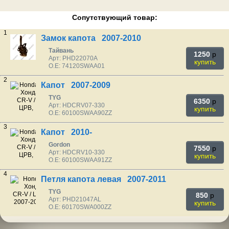
Сопутствующий товар:
1
Замок капота 2007-2010
Тайвань
1250
p
Арт: PHD22070A
купить
O.E: 74120SWAA01
2
Капот 2007-2009
TYG
6350
p
Арт: HDCRV07-330
купить
O.E: 60100SWAA90ZZ
3
Капот 2010-
Gordon
7550
p
Арт: HDCRV10-330
купить
O.E: 60100SWAA91ZZ
4
Петля капота левая 2007-2011
TYG
850
p
Арт: PHD21047AL
купить
O.E: 60170SWA000ZZ