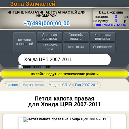
Зона Запчастей
ИНТЕРНЕТ-МАГАЗИН АВТОЗАПЧАСТЕЙ ДЛЯ
Ваша корзина
ИНОМАРОК
товаров:
шт.
на сумму:
p.
+7(499)000-00-00
ОФОРМИТЬ ЗАКАЗ
Доставка
Способы
Клиентам
и возврат
оплаты
регионов
Каталог
запчастей
Написать
Контакты
О компании
нам
на сайте ведуться технические работы
Главная
Марка Honda
Модель CR-V
Год 2007-2011
Петля капота правая
для Хонда ЦРВ 2007-2011