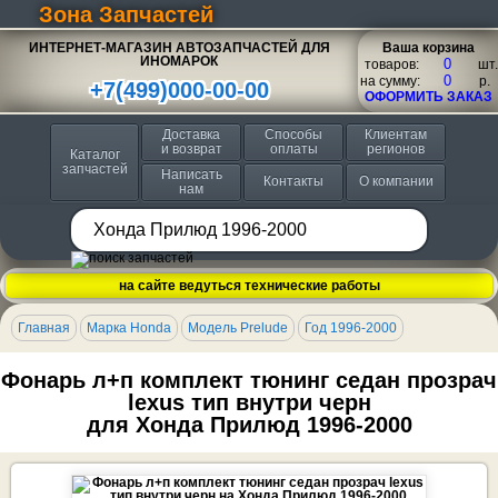
Зона Запчастей
ИНТЕРНЕТ-МАГАЗИН АВТОЗАПЧАСТЕЙ ДЛЯ
Ваша корзина
ИНОМАРОК
товаров:
шт.
на сумму:
p.
+7(499)000-00-00
ОФОРМИТЬ ЗАКАЗ
Доставка
Способы
Клиентам
и возврат
оплаты
регионов
Каталог
запчастей
Написать
Контакты
О компании
нам
на сайте ведуться технические работы
Главная
Марка Honda
Модель Prelude
Год 1996-2000
Фонарь л+п комплект тюнинг седан прозрач
lexus тип внутри черн
для Хонда Прилюд 1996-2000