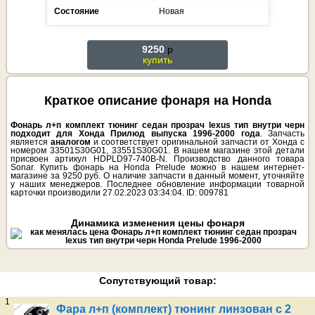
Состояние
Новая
9250
p
купить
Краткое описание фонаря на Honda
Фонарь л+п комплект тюнинг седан прозрач lexus тип внутри черн
подходит для Хонда Прилюд выпуска 1996-2000 года
. Запчасть
является
аналогом
и соответствует оригинальной запчасти от Хонда с
номером 33501S30G01, 33551S30G01. В нашем магазине этой детали
присвоен артикул HDPLD97-740B-N. Производство данного товара
Sonar. Купить фонарь на Honda Prelude можно в нашем интернет-
магазине за 9250 руб. О наличие запчасти в данный момент, уточняйте
у наших менеджеров. Последнее обновление информации товарной
карточки производили 27.02.2023 03:34:04. ID: 009781
Динамика изменения цены фонаря
Сопутствующий товар:
1
Фара л+п (комплект) тюнинг линзован с 2