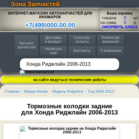
Зона Запчастей
ИНТЕРНЕТ-МАГАЗИН АВТОЗАПЧАСТЕЙ ДЛЯ
Ваша корзина
ИНОМАРОК
товаров:
шт.
на сумму:
p.
+7(499)000-00-00
ОФОРМИТЬ ЗАКАЗ
Доставка
Способы
Клиентам
и возврат
оплаты
регионов
Каталог
запчастей
Написать
Контакты
О компании
нам
на сайте ведуться технические работы
Главная
Марка Honda
Модель Ridgeline
Год 2006-2013
Тормозные колодки задние
для Хонда Риджлайн 2006-2013