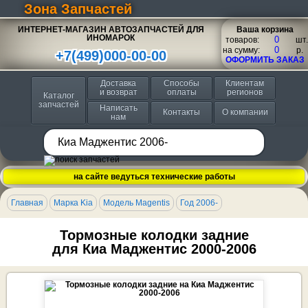
Зона Запчастей
ИНТЕРНЕТ-МАГАЗИН АВТОЗАПЧАСТЕЙ ДЛЯ
Ваша корзина
ИНОМАРОК
товаров:
шт.
на сумму:
p.
+7(499)000-00-00
ОФОРМИТЬ ЗАКАЗ
Доставка
Способы
Клиентам
и возврат
оплаты
регионов
Каталог
запчастей
Написать
Контакты
О компании
нам
на сайте ведуться технические работы
Главная
Марка Kia
Модель Magentis
Год 2006-
Тормозные колодки задние
для Киа Маджентис 2000-2006