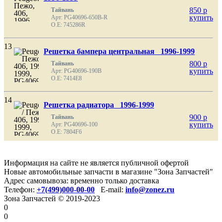
850
p
Тайвань
купить
Арт: PG40696-650B-R
O.E: 745286R
13
Решетка бампера центральная 1996-1999
800
p
Тайвань
купить
Арт: PG40696-190B
O.E: 7414E8
14
Решетка радиатора 1996-1999
900
p
Тайвань
купить
Арт: PG40696-100
O.E: 7804F6
Информация на сайте не является публичной офертой
Новые автомобильные запчасти в магазине "Зона Запчастей"
Адрес самовывоза: временно только доставка
Телефон:
+7(499)000-00-00
E-mail:
info@zonez.ru
Зона Запчастей © 2019-2023
0
0