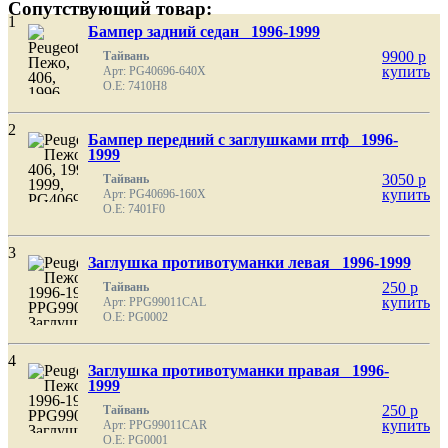
Сопутствующий товар:
1
Бампер задний седан 1996-1999
9900
p
Тайвань
купить
Арт: PG40696-640X
O.E: 7410H8
2
Бампер передний с заглушками птф 1996-
1999
3050
p
Тайвань
купить
Арт: PG40696-160X
O.E: 7401F0
3
Заглушка противотуманки левая 1996-1999
250
p
Тайвань
купить
Арт: PPG99011CAL
O.E: PG0002
4
Заглушка противотуманки правая 1996-
1999
250
p
Тайвань
купить
Арт: PPG99011CAR
O.E: PG0001