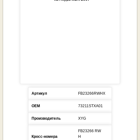
Артикул
FB23266RWHX
ОЕМ
73211STXA01
Производитель
XYG
FB23266 RW
Кросс-номера
H