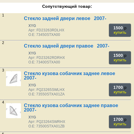
Сопутствующий товар:
1
Стекло задней двери левое 2007-
XYG
1500
p
Арт: FD23263RDLHX
купить
O.E: 73450STXA00
2
Стекло задней двери правое 2007-
XYG
1500
p
Арт: FD23262RDRHX
купить
O.E: 73400STXA00
3
Стекло кузова собачник заднее левое
2007-
XYG
1700
p
Арт: FQ23265SWLHX
купить
O.E: 73550STXA01ZA
4
Стекло кузова собачник заднее правое
2007-
XYG
1700
p
Арт: FQ23264SWRHX
купить
O.E: 73500STXA01ZB