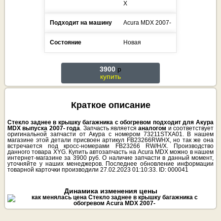
X
Подходит на машину
Acura
MDX
2007-
Состояние
Новая
3900
p
купить
Краткое описание
Стекло заднее в крышку багажника с обогревом подходит для Акура
MDX выпуска 2007- года
. Запчасть является
аналогом
и соответствует
оригинальной запчасти от Акура с номером 73211STXA01. В нашем
магазине этой детали присвоен артикул FB23266RWHX, но так же она
встречается под кросс-номерами FB23266 RW/H/X. Производство
данного товара XYG. Купить автозапчасть на Acura MDX можно в нашем
интернет-магазине за 3900 руб. О наличие запчасти в данный момент,
уточняйте у наших менеджеров. Последнее обновление информации
товарной карточки производили 27.02.2023 01:10:33. ID: 000041
Динамика изменения цены