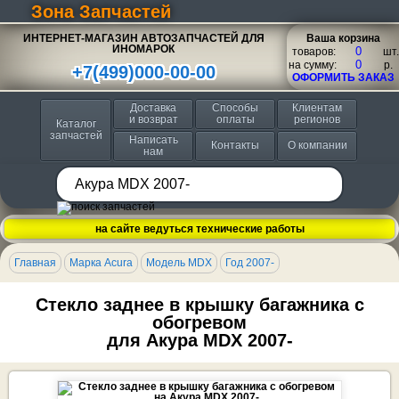
Зона Запчастей
ИНТЕРНЕТ-МАГАЗИН АВТОЗАПЧАСТЕЙ ДЛЯ
Ваша корзина
ИНОМАРОК
товаров:
шт.
на сумму:
p.
+7(499)000-00-00
ОФОРМИТЬ ЗАКАЗ
Доставка
Способы
Клиентам
и возврат
оплаты
регионов
Каталог
запчастей
Написать
Контакты
О компании
нам
на сайте ведуться технические работы
Главная
Марка Acura
Модель MDX
Год 2007-
Стекло заднее в крышку багажника с
обогревом
для Акура MDX 2007-