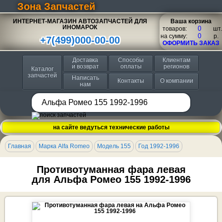
Зона Запчастей
ИНТЕРНЕТ-МАГАЗИН АВТОЗАПЧАСТЕЙ ДЛЯ
Ваша корзина
ИНОМАРОК
товаров:
шт.
на сумму:
p.
+7(499)000-00-00
ОФОРМИТЬ ЗАКАЗ
Доставка
Способы
Клиентам
и возврат
оплаты
регионов
Каталог
запчастей
Написать
Контакты
О компании
нам
на сайте ведуться технические работы
Главная
Марка Alfa Romeo
Модель 155
Год 1992-1996
Противотуманная фара левая
для Альфа Ромео 155 1992-1996