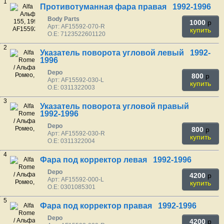
1
Противотуманная фара правая 1992-1996
Body Parts
1000
p
Арт: AF15592-070-R
купить
O.E: 7123522601120
2
Указатель поворота угловой левый 1992-
1996
Depo
800
p
Арт: AF15592-030-L
купить
O.E: 0311322003
3
Указатель поворота угловой правый
1992-1996
Depo
800
p
Арт: AF15592-030-R
купить
O.E: 0311322004
4
Фара под корректор левая 1992-1996
Depo
4200
p
Арт: AF15592-000-L
купить
O.E: 0301085301
5
Фара под корректор правая 1992-1996
Depo
4200
p