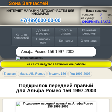
Зона Запчастей
ИНТЕРНЕТ-МАГАЗИН АВТОЗАПЧАСТЕЙ ДЛЯ
Ваша корзина
ИНОМАРОК
товаров:
шт.
на сумму:
p.
+7(499)000-00-00
ОФОРМИТЬ ЗАКАЗ
Доставка
Способы
Клиентам
и возврат
оплаты
регионов
Каталог
запчастей
Написать
Контакты
О компании
нам
на сайте ведуться технические работы
Главная
Марка Alfa Romeo
Модель 156
Год 1997-2003
Подкрылок передний правый
для Альфа Ромео 156 1997-2003