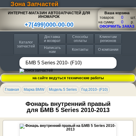
Зона Запчастей
ИНТЕРНЕТ-МАГАЗИН АВТОЗАПЧАСТЕЙ ДЛЯ
Ваша корзина
ИНОМАРОК
товаров:
шт.
на сумму:
p.
+7(499)000-00-00
ОФОРМИТЬ ЗАКАЗ
Доставка
Способы
Клиентам
и возврат
оплаты
регионов
Каталог
запчастей
Написать
Контакты
О компании
нам
на сайте ведуться технические работы
Главная
Марка BMW
Модель 5 Series
Год 2010- (F10)
Фонарь внутренний правый
для БМВ 5 Series 2010-2013