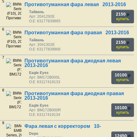
5
Противотуманная фара левая 2013-2016
Тайвань
2150
p
Арт: 2041292E
купить
O.E: 63177839865
6
Противотуманная фара правая 2013-2016
Тайвань
2150
p
Арт: 2041302E
купить
O.E: 63177839866
7
Противотуманная фара диодная левая
2013-2016
Eagle Eyes
10100
p
Арт: BM172B000L
купить
O.E: 63117419133
8
Противотуманная фара диодная правая
2013-2016
Eagle Eyes
10100
p
Арт: BM172B000R
купить
O.E: 63117419134
9
Фара левая с корректором 10-
Depo
12450
p