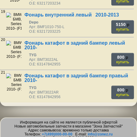
купить
O.E: 63217203234
19
Фонарь внутренний левый 2010-2013
Depo
5150
p
Арт: BMF1010-750-L
купить
O.E: 63217203225
20
Фонарь катафот в задний бампер левый
2010-
TYG
800
p
Арт: BMT3022AL
купить
O.E: 63147842955
21
Фонарь катафот в задний бампер правый
2010-
TYG
800
p
Арт: BMT3022AR
купить
O.E: 63147842956
Информация на сайте не является публичной офертой
Новые автомобильные запчасти в магазине "Зона Запчастей"
Адрес самовывоза: временно только доставка
Телефон:
+7(499)000-00-00
E-mail:
info@zonez.ru