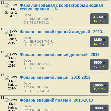
14
Фара линзованая с корректором диодная
ксенон правая 13-
Depo
31750
p
Арт: BMF1013-000-R
купить
O.E: 63117343912
15
Фонарь внешний правый диодный 2013--
Depo
8850
p
Арт: BMF1013-740-R
купить
O.E: 63217306162
16
Фонарь внешний левый диодный 2013-
Depo
8850
p
Арт: BMF1013-740-L
купить
O.E: 63217306161
17
Фонарь внешний левый 2010-2013
Depo
10600
p
Арт: BMF1010-740-L
купить
O.E: 63217203233
18
Фонарь внешний правый 2010-2013
Depo
10600
p
Арт: BMF1010-740-R