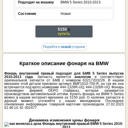
Подходит на машину
BMW
5 Series
2010-2013
Состояние
Новая
5150
p
купить
Перейти к
левой
стороне
Краткое описание фонаря на BMW
Фонарь внутренний правый подходит для БМВ 5 Series выпуска
2010-2013 года
. Запчасть является
аналогом
и соответствует
оригинальной запчасти от БМВ с номером 63217203226. В нашем
магазине этой детали присвоен артикул BMF1010-750-R, но так же она
встречается под кросс-номерами 444-1326R-UQ, 444-1326R-UQ. Фонарь
произведен фирмой DEPO (тайвань), которая занимается
производством автомобильной оптики. Купить фонарь на BMW 5 Series
можно в нашем интернет-магазине за 5150 руб. О наличие запчасти в
данный момент, уточняйте у наших менеджеров. Последнее
обновление информации товарной карточки производили 27.02.2023
01:46:14. ID: 002477
Динамика изменения цены фонаря