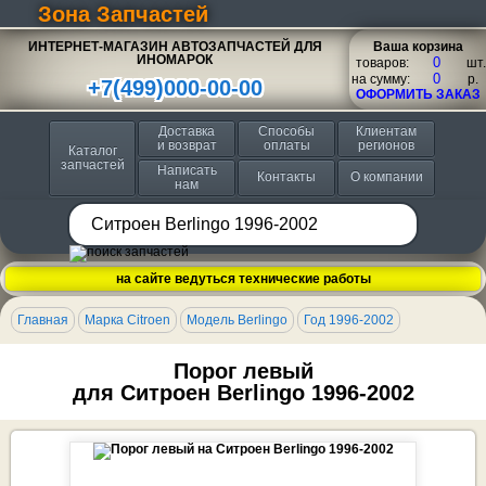
Зона Запчастей
ИНТЕРНЕТ-МАГАЗИН АВТОЗАПЧАСТЕЙ ДЛЯ
Ваша корзина
ИНОМАРОК
товаров:
шт.
на сумму:
p.
+7(499)000-00-00
ОФОРМИТЬ ЗАКАЗ
Доставка
Способы
Клиентам
и возврат
оплаты
регионов
Каталог
запчастей
Написать
Контакты
О компании
нам
на сайте ведуться технические работы
Главная
Марка Citroen
Модель Berlingo
Год 1996-2002
Порог левый
для Ситроен Berlingo 1996-2002