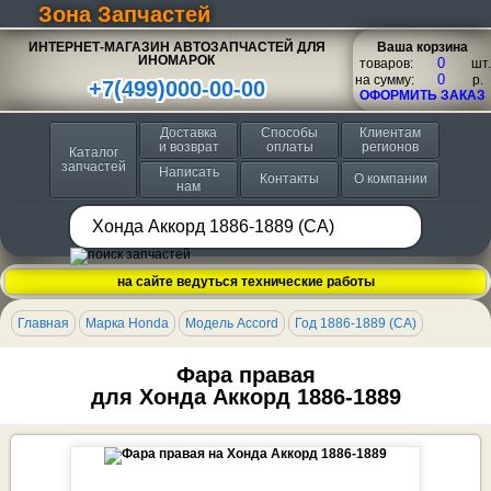
Зона Запчастей
ИНТЕРНЕТ-МАГАЗИН АВТОЗАПЧАСТЕЙ ДЛЯ
Ваша корзина
ИНОМАРОК
товаров:
шт.
на сумму:
p.
+7(499)000-00-00
ОФОРМИТЬ ЗАКАЗ
Доставка
Способы
Клиентам
и возврат
оплаты
регионов
Каталог
запчастей
Написать
Контакты
О компании
нам
на сайте ведуться технические работы
Главная
Марка Honda
Модель Accord
Год 1886-1889 (CA)
Фара правая
для Хонда Аккорд 1886-1889