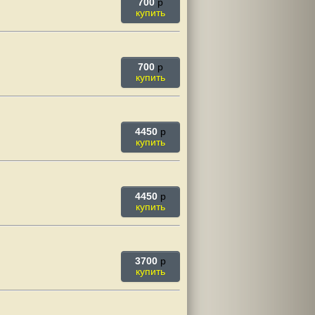
700
p
купить
700
p
купить
4450
p
купить
4450
p
купить
3700
p
купить