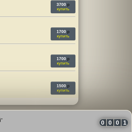
3700
p
купить
1700
p
купить
1700
p
купить
1500
p
купить
й"
0
0
0
1