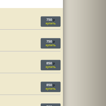
750
p
купить
750
p
купить
850
p
купить
850
p
купить