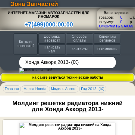
Зона Запчастей
ИНТЕРНЕТ-МАГАЗИН АВТОЗАПЧАСТЕЙ ДЛЯ
Ваша корзина
ИНОМАРОК
товаров:
шт.
на сумму:
p.
+7(499)000-00-00
ОФОРМИТЬ ЗАКАЗ
Доставка
Способы
Клиентам
и возврат
оплаты
регионов
Каталог
запчастей
Написать
Контакты
О компании
нам
на сайте ведуться технические работы
Главная
Марка Honda
Модель Accord
Год 2013- (IX)
Молдинг решетки радиатора нижний
для Хонда Аккорд 2013-