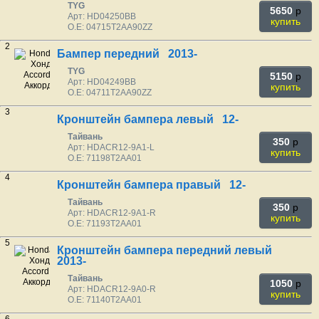
TYG
5650
p
Арт: HD04250BB
купить
O.E: 04715T2AA90ZZ
2
Бампер передний 2013-
TYG
5150
p
Арт: HD04249BB
купить
O.E: 04711T2AA90ZZ
3
Кронштейн бампера левый 12-
Тайвань
350
p
Арт: HDACR12-9A1-L
купить
O.E: 71198T2AA01
4
Кронштейн бампера правый 12-
Тайвань
350
p
Арт: HDACR12-9A1-R
купить
O.E: 71193T2AA01
5
Кронштейн бампера передний левый
2013-
Тайвань
1050
p
Арт: HDACR12-9A0-R
купить
O.E: 71140T2AA01