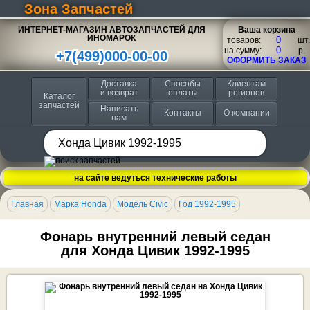
Зона Запчастей
ИНТЕРНЕТ-МАГАЗИН АВТОЗАПЧАСТЕЙ ДЛЯ
Ваша корзина
ИНОМАРОК
товаров:
шт.
на сумму:
p.
+7(499)000-00-00
ОФОРМИТЬ ЗАКАЗ
Доставка
Способы
Клиентам
и возврат
оплаты
регионов
Каталог
запчастей
Написать
Контакты
О компании
нам
на сайте ведуться технические работы
Главная
Марка Honda
Модель Civic
Год 1992-1995
Фонарь внутренний левый седан
для Хонда Цивик 1992-1995