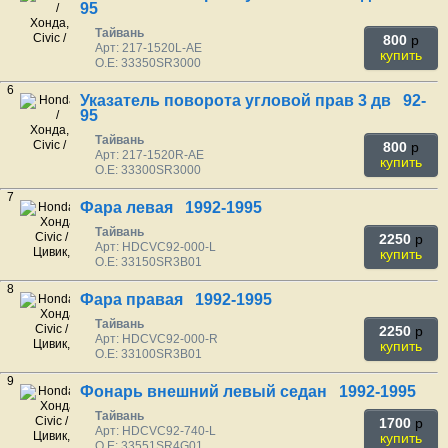
95
Тайвань
800
p
Арт: 217-1520L-AE
купить
O.E: 33350SR3000
6
Указатель поворота угловой прав 3 дв 92-
95
Тайвань
800
p
Арт: 217-1520R-AE
купить
O.E: 33300SR3000
7
Фара левая 1992-1995
Тайвань
2250
p
Арт: HDCVC92-000-L
купить
O.E: 33150SR3B01
8
Фара правая 1992-1995
Тайвань
2250
p
Арт: HDCVC92-000-R
купить
O.E: 33100SR3B01
9
Фонарь внешний левый седан 1992-1995
Тайвань
1700
p
Арт: HDCVC92-740-L
купить
O.E: 33551SR4G01