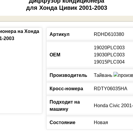
Диффузор кондиционера
для Хонда Цивик 2001-2003
Артикул
RDHD610380
19020PLC003
ОЕМ
19030PLC003
19015PLC004
Производитель
Тайвань
Кросс-номера
RDTY06035HA
Подходит на
Honda
Civic
2001
машину
Состояние
Новая