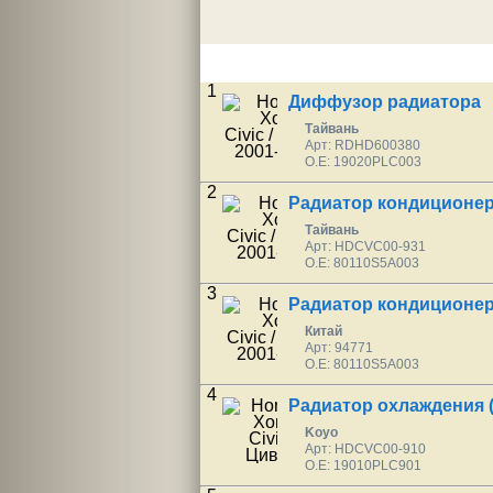
1
Диффузор радиатора 
Тайвань
Арт: RDHD600380
O.E: 19020PLC003
2
Радиатор кондиционер
Тайвань
Арт: HDCVC00-931
O.E: 80110S5A003
3
Радиатор кондиционер
Китай
Арт: 94771
O.E: 80110S5A003
4
Радиатор охлаждения (с
Koyo
Арт: HDCVC00-910
O.E: 19010PLC901