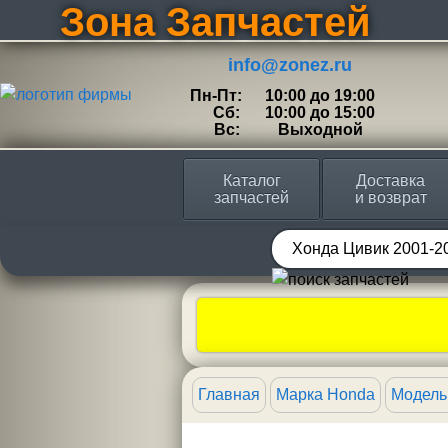
Зона Запчастей
info@zonez.ru
Пн-Пт:
10:00 до 19:00
Сб:
10:00 до 15:00
Вс:
Выходной
Каталог
Доставка
запчастей
и возврат
Главная
Марка Honda
Модель 