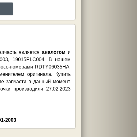
апчасть является
аналогом
и
C003, 19015PLC004. В нашем
 кросс-номерами RDTY06035HA.
енителем оригинала. Купить
ие запчасти в данный момент,
чки производили 27.02.2023