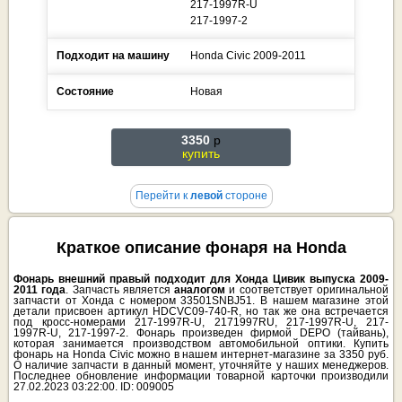
217-1997R-U
217-1997-2
Подходит на машину
Honda
Civic
2009-2011
Состояние
Новая
3350
p
купить
Перейти к
левой
стороне
Краткое описание фонаря на Honda
Фонарь внешний правый подходит для Хонда Цивик выпуска 2009-
2011 года
. Запчасть является
аналогом
и соответствует оригинальной
запчасти от Хонда с номером 33501SNBJ51. В нашем магазине этой
детали присвоен артикул HDCVC09-740-R, но так же она встречается
под кросс-номерами 217-1997R-U, 2171997RU, 217-1997R-U, 217-
1997R-U, 217-1997-2. Фонарь произведен фирмой DEPO (тайвань),
которая занимается производством автомобильной оптики. Купить
фонарь на Honda Civic можно в нашем интернет-магазине за 3350 руб.
О наличие запчасти в данный момент, уточняйте у наших менеджеров.
Последнее обновление информации товарной карточки производили
27.02.2023 03:22:00. ID: 009005