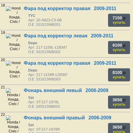
18
Фара под корректор правая 2009-2011
TYC
7150
p
Арт: 20-A923-C5-6B
купить
O.E: 33101SNBG51
19
Фара под корректор левая 2009-2011
Depo
8100
p
Арт: 217-1159L-LDEM7
купить
O.E: 33151SNBG02
20
Фара под корректор правая 2009-2011
Depo
8100
p
Арт: 217-1159R-LDEM7
купить
O.E: 33101SNBG03
21
Фонарь внешний левый 2006-2009
Sat
3650
p
Арт: ST-217-1978L
купить
O.E: 33551SNB003
22
Фонарь внешний правый 2006-2009
Sat
3650
p
Арт: ST-217-1978R
купить