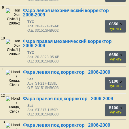
9
Фара левая механический корректор
2006-2009
TYC
6650
p
Арт: 20-A924-05-6B
купить
O.E: 33151SNBG02
10
Фара правая механический корректор
2006-2009
TYC
6650
p
Арт: 20-A923-05-6B
купить
O.E: 33101SNBG03
11
Фара левая под корректор 2006-2009
Sat
5100
p
Арт: ST-217-1159L
купить
O.E: 33151SNBG03
12
Фара правая под корректор 2006-2009
Sat
5100
p
Арт: ST-217-1159R
купить
O.E: 33101SNBG03
13
Фара левая под корректор 2006-2009