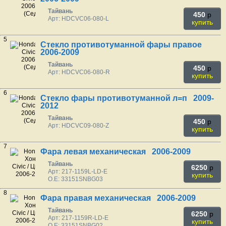
Тайвань
450
p
Арт: HDCVC06-080-L
купить
5
Стекло противотуманной фары правое
2006-2009
Тайвань
450
p
Арт: HDCVC06-080-R
купить
6
Стекло фары противотуманной л=п 2009-
2012
Тайвань
450
p
Арт: HDCVC09-080-Z
купить
7
Фара левая механическая 2006-2009
Тайвань
6250
p
Арт: 217-1159L-LD-E
купить
O.E: 33151SNBG03
8
Фара правая механическая 2006-2009
Тайвань
6250
p
Арт: 217-1159R-LD-E
купить
O.E: 33151SNBG02