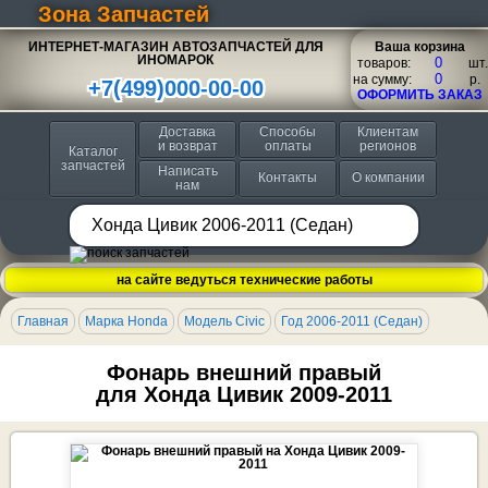
Зона Запчастей
ИНТЕРНЕТ-МАГАЗИН АВТОЗАПЧАСТЕЙ ДЛЯ
Ваша корзина
ИНОМАРОК
товаров:
шт.
на сумму:
p.
+7(499)000-00-00
ОФОРМИТЬ ЗАКАЗ
Доставка
Способы
Клиентам
и возврат
оплаты
регионов
Каталог
запчастей
Написать
Контакты
О компании
нам
на сайте ведуться технические работы
Главная
Марка Honda
Модель Civic
Год 2006-2011 (Седан)
Фонарь внешний правый
для Хонда Цивик 2009-2011