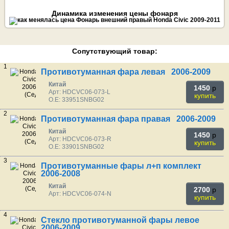
Динамика изменения цены фонаря
Сопутствующий товар:
1
Противотуманная фара левая 2006-2009
Китай
1450
p
Арт: HDCVC06-073-L
купить
O.E: 33951SNBG02
2
Противотуманная фара правая 2006-2009
Китай
1450
p
Арт: HDCVC06-073-R
купить
O.E: 33901SNBG02
3
Противотуманные фары л+п комплект
2006-2008
Китай
2700
p
Арт: HDCVC06-074-N
купить
4
Стекло противотуманной фары левое
2006-2009