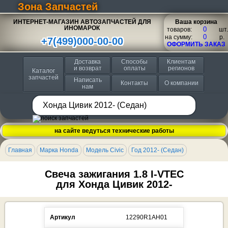
Зона Запчастей
ИНТЕРНЕТ-МАГАЗИН АВТОЗАПЧАСТЕЙ ДЛЯ
Ваша корзина
ИНОМАРОК
товаров:
шт.
на сумму:
p.
+7(499)000-00-00
ОФОРМИТЬ ЗАКАЗ
Доставка
Способы
Клиентам
и возврат
оплаты
регионов
Каталог
запчастей
Написать
Контакты
О компании
нам
на сайте ведуться технические работы
Главная
Марка Honda
Модель Civic
Год 2012- (Седан)
Свеча зажигания 1.8 I-VTEC
для Хонда Цивик 2012-
Артикул
12290R1AH01