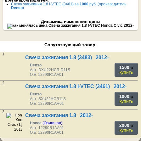
Другие производители:
Свеча зажигания 1.8 I-VTEC (3461) за
1000
руб. (производитель
Denso
)
Динамика изменения цены
Сопутствующий товар:
1
Свеча зажигания 1.8 (3483) 2012-
Denso
1500
p
Арт: DXU22HCR-D11S
купить
O.E: 12290R1AA01
2
Свеча зажигания 1.8 I-VTEC (3461) 2012-
Denso
1000
p
Арт: SXU22HCR11S
купить
O.E: 12290R1AH01
3
Свеча зажигания 1.8 2012-
Honda
(Оригинал)
2000
p
Арт: 12290R1AA01
купить
O.E: 12290R1AA01