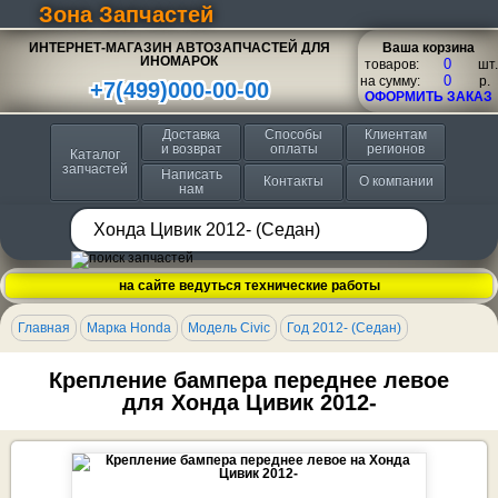
Зона Запчастей
ИНТЕРНЕТ-МАГАЗИН АВТОЗАПЧАСТЕЙ ДЛЯ
Ваша корзина
ИНОМАРОК
товаров:
шт.
на сумму:
p.
+7(499)000-00-00
ОФОРМИТЬ ЗАКАЗ
Доставка
Способы
Клиентам
и возврат
оплаты
регионов
Каталог
запчастей
Написать
Контакты
О компании
нам
на сайте ведуться технические работы
Главная
Марка Honda
Модель Civic
Год 2012- (Седан)
Крепление бампера переднее левое
для Хонда Цивик 2012-