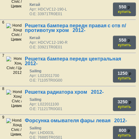
Китай
550
p
Арт: HDCVC12-190-L
купить
O.E: 33971TR0E01
6
Решетка бампера передн правая с отв п/
противотум хром 2012-
Китай
550
p
Арт: HDCVC12-190-R
купить
O.E: 33921TR0E01
7
Решетка бампера передн центральная
2012-
Sailing
1250
p
Арт: L022011700
купить
O.E: 71105TR0G00
8
Решетка радиатора хром 2012-
Sailing
3250
p
Арт: L022011100
купить
O.E: 71121TR0G01
9
Форсунка омывателя фары левая 2012-
Sailing
800
p
Арт: LHD003L
купить
O.E: 76885TR0S01