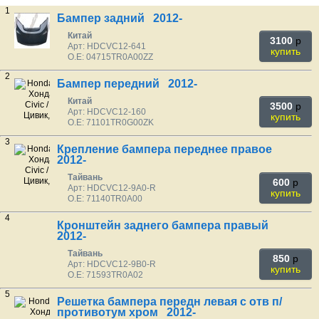
1
Бампер задний 2012-
Китай
3100
p
Арт: HDCVC12-641
купить
O.E: 04715TR0A00ZZ
2
Бампер передний 2012-
Китай
3500
p
Арт: HDCVC12-160
купить
O.E: 71101TR0G00ZK
3
Крепление бампера переднее правое
2012-
Тайвань
600
p
Арт: HDCVC12-9A0-R
купить
O.E: 71140TR0A00
4
Кронштейн заднего бампера правый
2012-
Тайвань
850
p
Арт: HDCVC12-9B0-R
купить
O.E: 71593TR0A02
5
Решетка бампера передн левая с отв п/
противотум хром 2012-