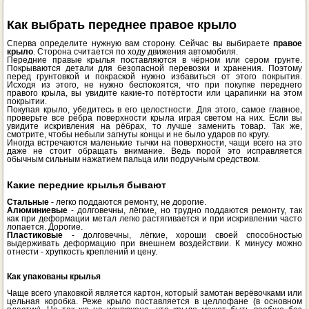
Как выбрать переднее правое крыло
Сперва определите нужную вам сторону. Сейчас вы выбираете
правое
крыло
. Сторона считается по ходу движения автомобиля.
Передние правые крылья поставляются в чёрном или сером грунте.
Покрываются детали для безопасной перевозки и хранения. Поэтому
перед грунтовкой и покраской нужно избавиться от этого покрытия.
Исходя из этого, не нужно беспокоятся, что при покупке переднего
правого крыла, вы увидите какие-то потёртости или царапинки на этом
покрытии.
Покупая крыло, убедитесь в его целостности. Для этого, самое главное,
проверьте все рёбра поверхности крыла играя светом на них. Если вы
увидите искривления на рёбрах, то лучше заменить товар. Так же,
смотрите, чтобы небыли загнуты концы и не было ударов по кругу.
Иногда встречаются маленькие тычки на поверхности, чащи всего на это
даже не стоит обращать внимание. Ведь порой это исправляется
обычным сильным нажатием пальца или подручным средством.
Какие передние крылья бывают
Стальные
- легко поддаются ремонту, не дорогие.
Алюминиевые
- долговечны, лёгкие, но трудно поддаются ремонту, так
как при деформации метал легко растягивается и при искривлении часто
лопается. Дорогие.
Пластиковые
- долговечны, лёгкие, хороши своей способностью
выдерживать деформацию при внешнем воздействии. К минусу можно
отнести - хрупкость креплений и цену.
Как упакованы крылья
Чаще всего упаковкой является картон, который замотан верёвочками или
цельная коробка. Реже крыло поставляется в целлофане (в основном