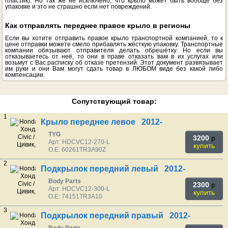
пластик). Но так же не исключено, что крыло может быть вообще без
упаковке и это не страшно если нет повреждений.
Как отправлять переднее правое крыло в регионы
Если вы хотите отправить правое крыло транспортной компанией, то к
цене отправки можете смело прибавлять жёсткую упаковку. Транспортные
компании обязывают отправителя делать обрешётку. Но если вы
отказываетесь от неё, то они в праве отказать вам в их услугах или
возьмут с Вас расписку об отказе претензий. Этот документ развязывает
им руки и они Вам могут сдать товар в ЛЮБОМ виде без какой либо
компенсации.
Сопутствующий товар:
1
Крыло переднее левое 2012-
TYG
3200
p
Арт: HDCVC12-270-L
купить
O.E: 60261TR3A90Z
2
Подкрылок передний левый 2012-
Body Parts
2300
p
Арт: HDCVC12-300-L
купить
O.E: 74151TR3A10
3
Подкрылок передний правый 2012-