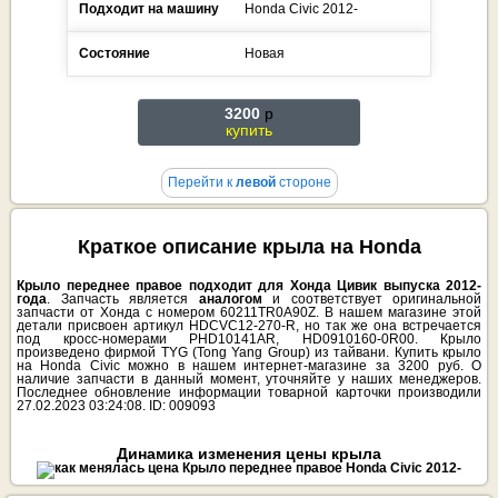
Подходит на машину
Honda
Civic
2012-
Состояние
Новая
3200
p
купить
Перейти к
левой
стороне
Краткое описание крыла на Honda
Крыло переднее правое подходит для Хонда Цивик выпуска 2012-
года
. Запчасть является
аналогом
и соответствует оригинальной
запчасти от Хонда с номером 60211TR0A90Z. В нашем магазине этой
детали присвоен артикул HDCVC12-270-R, но так же она встречается
под кросс-номерами PHD10141AR, HD0910160-0R00. Крыло
произведено фирмой TYG (Tong Yang Group) из тайвани. Купить крыло
на Honda Civic можно в нашем интернет-магазине за 3200 руб. О
наличие запчасти в данный момент, уточняйте у наших менеджеров.
Последнее обновление информации товарной карточки производили
27.02.2023 03:24:08. ID: 009093
Динамика изменения цены крыла