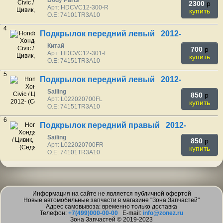
Body Parts
2300
p
Арт: HDCVC12-300-R
купить
O.E: 74101TR3A10
4
Подкрылок передний левый 2012-
Китай
700
p
Арт: HDCVC12-301-L
купить
O.E: 74151TR3A10
5
Подкрылок передний левый 2012-
Sailing
850
p
Арт: L022020700FL
купить
O.E: 74151TR3A10
6
Подкрылок передний правый 2012-
Sailing
850
p
Арт: L022020700FR
купить
O.E: 74101TR3A10
Информация на сайте не является публичной офертой
Новые автомобильные запчасти в магазине "Зона Запчастей"
Адрес самовывоза: временно только доставка
Телефон:
+7(499)000-00-00
E-mail:
info@zonez.ru
Зона Запчастей © 2019-2023