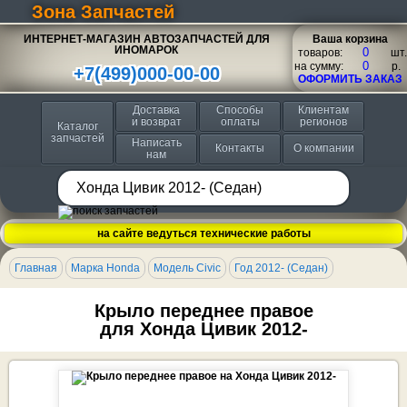
Зона Запчастей
ИНТЕРНЕТ-МАГАЗИН АВТОЗАПЧАСТЕЙ ДЛЯ
Ваша корзина
ИНОМАРОК
товаров:
шт.
на сумму:
p.
+7(499)000-00-00
ОФОРМИТЬ ЗАКАЗ
Доставка
Способы
Клиентам
и возврат
оплаты
регионов
Каталог
запчастей
Написать
Контакты
О компании
нам
на сайте ведуться технические работы
Главная
Марка Honda
Модель Civic
Год 2012- (Седан)
Крыло переднее правое
для Хонда Цивик 2012-