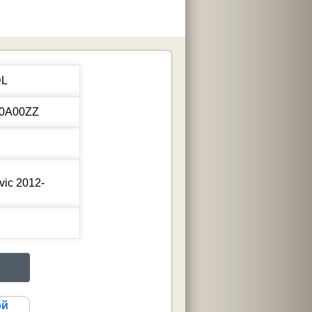
DL
0A00ZZ
vic
2012-
ой