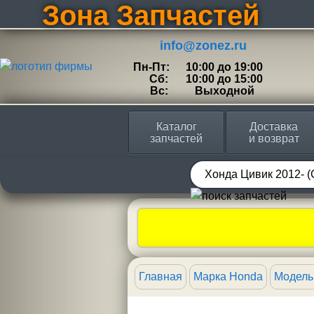
Зона Запчастей
info@zonez.ru
Пн-Пт:
10:00 до 19:00
Сб:
10:00 до 15:00
Вс:
Выходной
Каталог
Доставка
запчастей
и возврат
Главная
Марка Honda
Модель 