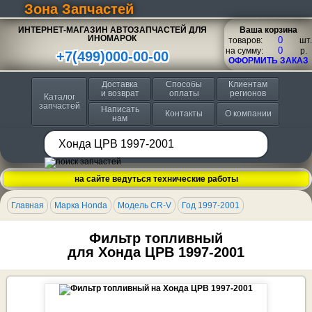
Зона Запчастей
ИНТЕРНЕТ-МАГАЗИН АВТОЗАПЧАСТЕЙ ДЛЯ
Ваша корзина
ИНОМАРОК
товаров:
шт.
на сумму:
p.
+7(499)000-00-00
ОФОРМИТЬ ЗАКАЗ
Доставка
Способы
Клиентам
и возврат
оплаты
регионов
Каталог
запчастей
Написать
Контакты
О компании
нам
на сайте ведуться технические работы
Главная
Марка Honda
Модель CR-V
Год 1997-2001
Фильтр топливный
для Хонда ЦРВ 1997-2001