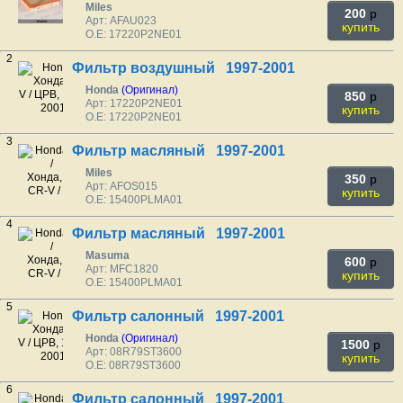
Miles
200
p
Арт: AFAU023
купить
O.E: 17220P2NE01
2
Фильтр воздушный 1997-2001
Honda
(Оригинал)
850
p
Арт: 17220P2NE01
купить
O.E: 17220P2NE01
3
Фильтр масляный 1997-2001
Miles
350
p
Арт: AFOS015
купить
O.E: 15400PLMA01
4
Фильтр масляный 1997-2001
Masuma
600
p
Арт: MFC1820
купить
O.E: 15400PLMA01
5
Фильтр салонный 1997-2001
Honda
(Оригинал)
1500
p
Арт: 08R79ST3600
купить
O.E: 08R79ST3600
6
Фильтр салонный 1997-2001