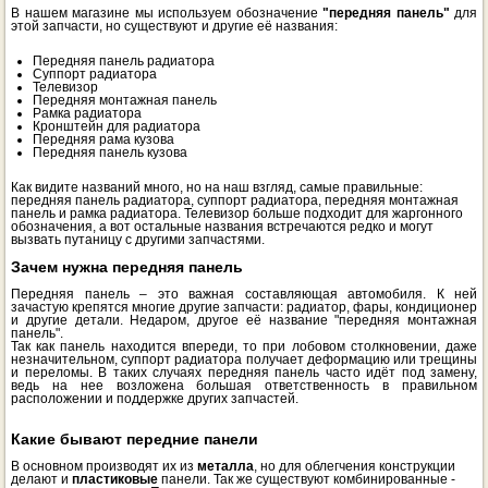
В нашем магазине мы используем обозначение
"передняя панель"
для
этой запчасти, но существуют и другие её названия:
Передняя панель радиатора
Суппорт радиатора
Телевизор
Передняя монтажная панель
Рамка радиатора
Кронштейн для радиатора
Передняя рама кузова
Передняя панель кузова
Как видите названий много, но на наш взгляд, самые правильные:
передняя панель радиатора, суппорт радиатора, передняя монтажная
панель и рамка радиатора. Телевизор больше подходит для жаргонного
обозначения, а вот остальные названия встречаются редко и могут
вызвать путаницу с другими запчастями.
Зачем нужна передняя панель
Передняя панель – это важная составляющая автомобиля. К ней
зачастую крепятся многие другие запчасти: радиатор, фары, кондиционер
и другие детали. Недаром, другое её название "передняя монтажная
панель".
Так как панель находится впереди, то при лобовом столкновении, даже
незначительном, суппорт радиатора получает деформацию или трещины
и переломы. В таких случаях передняя панель часто идёт под замену,
ведь на нее возложена большая ответственность в правильном
расположении и поддержке других запчастей.
Какие бывают передние панели
В основном производят их из
металла
, но для облегчения конструкции
делают и
пластиковые
панели. Так же существуют комбинированные -