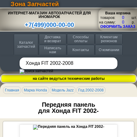
Зона Запчастей
ИНТЕРНЕТ-МАГАЗИН АВТОЗАПЧАСТЕЙ ДЛЯ
Ваша корзина
ИНОМАРОК
товаров:
шт.
на сумму:
p.
+7(499)000-00-00
ОФОРМИТЬ ЗАКАЗ
Доставка
Способы
Клиентам
и возврат
оплаты
регионов
Каталог
запчастей
Написать
Контакты
О компании
нам
на сайте ведуться технические работы
Главная
Марка Honda
Модель Jazz
Год 2002-2008
Передняя панель
для Хонда FIT 2002-