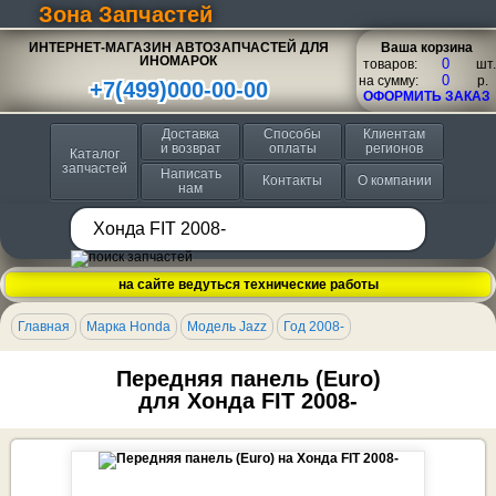
Зона Запчастей
ИНТЕРНЕТ-МАГАЗИН АВТОЗАПЧАСТЕЙ ДЛЯ
Ваша корзина
ИНОМАРОК
товаров:
шт.
на сумму:
p.
+7(499)000-00-00
ОФОРМИТЬ ЗАКАЗ
Доставка
Способы
Клиентам
и возврат
оплаты
регионов
Каталог
запчастей
Написать
Контакты
О компании
нам
на сайте ведуться технические работы
Главная
Марка Honda
Модель Jazz
Год 2008-
Передняя панель (Euro)
для Хонда FIT 2008-