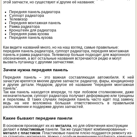
этой запчасти, но существуют и другие её названия:
Передняя панель радиатора
Суппорт радиатора
Телевизор
Передняя монтажная панель
Рамка радиатора
Кронштейн для радиатора
Передняя рама кузова
Передняя панель кузова
Как видите названий много, но на наш взгляд, самые правильные:
передняя панель радиатора, суппорт радиатора, передняя монтажная
панель и рамка радиатора. Телевизор больше подходит для жаргонного
обозначения, а вот остальные названия встречаются редко и могут
вызвать путаницу с другими запчастями.
Зачем нужна передняя панель
Передняя панель – это важная составляющая автомобиля. К ней
зачастую крепятся многие другие запчасти: радиатор, фары, кондиционер
и другие детали. Недаром, другое её название "передняя монтажная
панель".
Так как панель находится впереди, то при лобовом столкновении, даже
незначительном, суппорт радиатора получает деформацию или трещины
и переломы. В таких случаях передняя панель часто идёт под замену,
ведь на нее возложена большая ответственность в правильном
расположении и поддержке других запчастей.
Какие бывают передние панели
В основном производят их из
металла
, но для облегчения конструкции
делают и
пластиковые
панели. Так же существуют комбинированные -
металл с пластиком
. Пластиковые панели плохо поддаются ремонту из-
за структуры материала. Нужно с особым вниманием потбирать клеящие