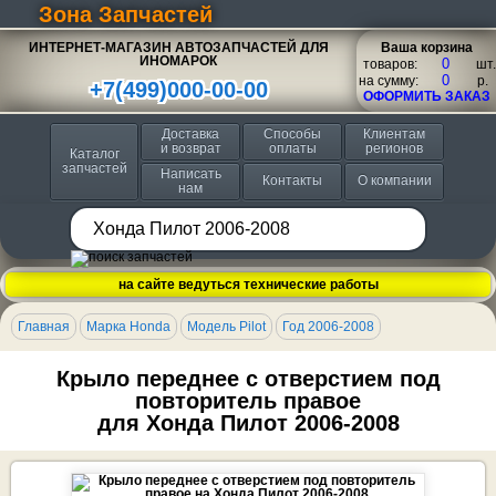
Зона Запчастей
ИНТЕРНЕТ-МАГАЗИН АВТОЗАПЧАСТЕЙ ДЛЯ
Ваша корзина
ИНОМАРОК
товаров:
шт.
на сумму:
p.
+7(499)000-00-00
ОФОРМИТЬ ЗАКАЗ
Доставка
Способы
Клиентам
и возврат
оплаты
регионов
Каталог
запчастей
Написать
Контакты
О компании
нам
на сайте ведуться технические работы
Главная
Марка Honda
Модель Pilot
Год 2006-2008
Крыло переднее с отверстием под
повторитель правое
для Хонда Пилот 2006-2008