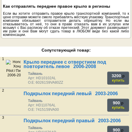
Как отправлять переднее правое крыло в регионы
Если вы хотите отправить правое крыло транспортной компанией, то к
цене отправки можете смело прибавлять жёсткую упаковку. Транспортные
компании обязывают отправителя делать обрешётку. Но если вы
отказываетесь от неё, то они в праве отказать вам в их услугах или
возьмут с Вас расписку об отказе претензий. Этот документ развязывает
им руки и они Вам могут сдать товар в ЛЮБОМ виде без какой либо
компенсации.
Сопутствующий товар:
1
Крыло переднее с отверстием под
повторитель левое 2006-2008
Тайвань
3200
p
Арт: HD10102AL
купить
O.E: 60261S9VA80ZZ
2
Подкрылок передний левый 2003-2006
Тайвань
900
p
Арт: HD11076AL
купить
O.E: 74151S9VA00
3
Подкрылок передний правый 2003-2006
Тайвань
900
p