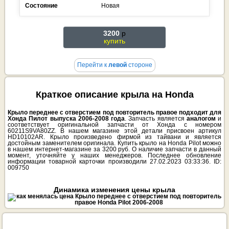
Состояние
Новая
3200
p
купить
Перейти к
левой
стороне
Краткое описание крыла на Honda
Крыло переднее с отверстием под повторитель правое подходит для
Хонда Пилот выпуска 2006-2008 года
. Запчасть является
аналогом
и
соответствует оригинальной запчасти от Хонда с номером
60211S9VA80ZZ. В нашем магазине этой детали присвоен артикул
HD10102AR. Крыло произведено фирмой из тайвани и является
достойным заменителем оригинала. Купить крыло на Honda Pilot можно
в нашем интернет-магазине за 3200 руб. О наличие запчасти в данный
момент, уточняйте у наших менеджеров. Последнее обновление
информации товарной карточки производили 27.02.2023 03:33:36. ID:
009750
Динамика изменения цены крыла