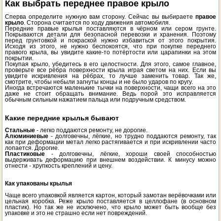
Как выбрать переднее правое крыло
Сперва определите нужную вам сторону. Сейчас вы выбираете
правое
крыло
. Сторона считается по ходу движения автомобиля.
Передние правые крылья поставляются в чёрном или сером грунте.
Покрываются детали для безопасной перевозки и хранения. Поэтому
перед грунтовкой и покраской нужно избавиться от этого покрытия.
Исходя из этого, не нужно беспокоятся, что при покупке переднего
правого крыла, вы увидите какие-то потёртости или царапинки на этом
покрытии.
Покупая крыло, убедитесь в его целостности. Для этого, самое главное,
проверьте все рёбра поверхности крыла играя светом на них. Если вы
увидите искривления на рёбрах, то лучше заменить товар. Так же,
смотрите, чтобы небыли загнуты концы и не было ударов по кругу.
Иногда встречаются маленькие тычки на поверхности, чащи всего на это
даже не стоит обращать внимание. Ведь порой это исправляется
обычным сильным нажатием пальца или подручным средством.
Какие передние крылья бывают
Стальные
- легко поддаются ремонту, не дорогие.
Алюминиевые
- долговечны, лёгкие, но трудно поддаются ремонту, так
как при деформации метал легко растягивается и при искривлении часто
лопается. Дорогие.
Пластиковые
- долговечны, лёгкие, хороши своей способностью
выдерживать деформацию при внешнем воздействии. К минусу можно
отнести - хрупкость креплений и цену.
Как упакованы крылья
Чаще всего упаковкой является картон, который замотан верёвочками или
цельная коробка. Реже крыло поставляется в целлофане (в основном
пластик). Но так же не исключено, что крыло может быть вообще без
упаковке и это не страшно если нет повреждений.