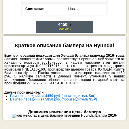
Состояние
Новая
4450
p
купить
Краткое описание бампера на Hyundai
Бампер передний подходит для Хендай Элантра выпуска 2016- года
.
Запчасть является
аналогом
и соответствует оригинальной запчасти от
Хендай с номером 86510F2000. В нашем магазине этой детали
присвоен артикул JH02ELT16016, но так же она встречается под кросс-
номерами HNELA16-160. Производство данного товара JORDEN. Купить
бампер на Hyundai Elantra можно в нашем интернет-магазине за 4450
руб. О наличие запчасти в данный момент, уточняйте у наших
менеджеров. Последнее обновление информации товарной карточки
производили 27.02.2023 03:41:54. ID: 010283
Другие производители:
Бампер передний за
4450
руб. (производитель
Sat
)
Бампер передний за
5850
руб. (производитель
NSP
)
Динамика изменения цены бампера