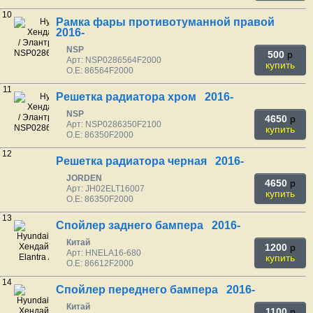
10
Рамка фары противотуманной правой
2016-
NSP
500
p
Арт: NSP0286564F2000
купить
O.E: 86564F2000
11
Решетка радиатора хром 2016-
NSP
4650
p
Арт: NSP0286350F2100
купить
O.E: 86350F2000
12
Решетка радиатора черная 2016-
JORDEN
4650
p
Арт: JH02ELT16007
купить
O.E: 86350F2000
13
Спойлер заднего бампера 2016-
Китай
1200
p
Арт: HNELA16-680
купить
O.E: 86612F2000
14
Спойлер переднего бампера 2016-
Китай
1100
p