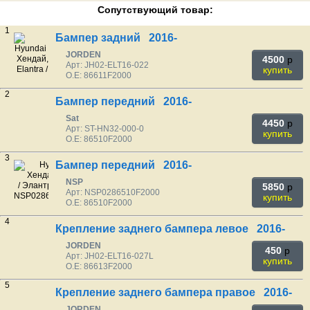
Сопутствующий товар:
1
Бампер задний 2016-
JORDEN
4500
p
Арт: JH02-ELT16-022
купить
O.E: 86611F2000
2
Бампер передний 2016-
Sat
4450
p
Арт: ST-HN32-000-0
купить
O.E: 86510F2000
3
Бампер передний 2016-
NSP
5850
p
Арт: NSP0286510F2000
купить
O.E: 86510F2000
4
Крепление заднего бампера левое 2016-
JORDEN
450
p
Арт: JH02-ELT16-027L
купить
O.E: 86613F2000
5
Крепление заднего бампера правое 2016-
JORDEN