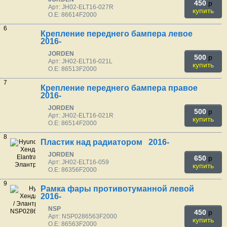
450
p
Арт: JH02-ELT16-027R
купить
O.E: 86614F2000
6
Крепление переднего бампера левое
2016-
JORDEN
500
p
Арт: JH02-ELT16-021L
купить
O.E: 86513F2000
7
Крепление переднего бампера правое
2016-
JORDEN
500
p
Арт: JH02-ELT16-021R
купить
O.E: 86514F2000
8
Пластик над радиатором 2016-
JORDEN
650
p
Арт: JH02-ELT16-059
купить
O.E: 86356F2000
9
Рамка фары противотуманной левой
2016-
NSP
450
p
Арт: NSP0286563F2000
купить
O.E: 86563F2000