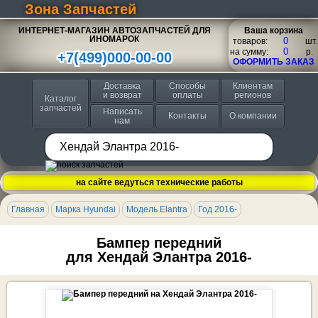
Зона Запчастей
ИНТЕРНЕТ-МАГАЗИН АВТОЗАПЧАСТЕЙ ДЛЯ
Ваша корзина
ИНОМАРОК
товаров:
шт.
на сумму:
p.
+7(499)000-00-00
ОФОРМИТЬ ЗАКАЗ
Доставка
Способы
Клиентам
и возврат
оплаты
регионов
Каталог
запчастей
Написать
Контакты
О компании
нам
на сайте ведуться технические работы
Главная
Марка Hyundai
Модель Elantra
Год 2016-
Бампер передний
для Хендай Элантра 2016-