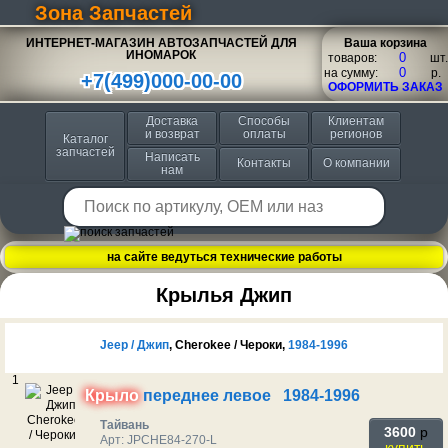
Зона Запчастей
ИНТЕРНЕТ-МАГАЗИН АВТОЗАПЧАСТЕЙ ДЛЯ
Ваша корзина
ИНОМАРОК
товаров:
шт.
на сумму:
p.
+7(499)000-00-00
ОФОРМИТЬ ЗАКАЗ
Доставка
Способы
Клиентам
и возврат
оплаты
регионов
Каталог
запчастей
Написать
Контакты
О компании
нам
на сайте ведуться технические работы
Крылья Джип
Jeep / Джип
, Cherokee / Чероки,
1984-1996
1
Крыло
переднее левое 1984-1996
Тайвань
3600
p
Арт: JPCHE84-270-L
купить