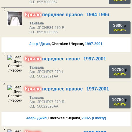
O.E: 8957000067
2
Крыло
переднее правое 1984-1996
Тайвань
3600
p
Арт: JPCHE84-270-R
купить
O.E: 8957000066
Jeep / Джип
, Cherokee / Чероки,
1997-2001
3
Крыло
переднее левое 1997-2001
Тайвань
10750
p
Арт: JPCHE97-270-L
купить
O.E: 56022321AA
4
Крыло
переднее правое 1997-2001
Тайвань
10750
p
Арт: JPCHE97-270-R
купить
O.E: 56022320AA
Jeep / Джип
, Cherokee / Чероки,
2002- (Liberty)
5