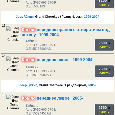
3200
p
Арт: JPGCH93-270-R
купить
O.E: 55031834
Jeep / Джип
, Grand Cherokee / Гранд Чероки,
1999-2004
13
Крыло
переднее правое с отверстием под
антену 1999-2004
Тайвань
2800
p
Арт: JPGCH99-270-R
купить
O.E: 55135900AB
14
Крыло
переднее левое 1999-2004
Тайвань
2800
p
Арт: JPGCH99-270-L
купить
O.E: 55135900AB
Jeep / Джип
, Grand Cherokee / Гранд Чероки,
2005-
15
Крыло
переднее левое 2005-
Тайвань
2750
p
Арт: JPGCH05-270-L
купить
O.E: 55394451AB