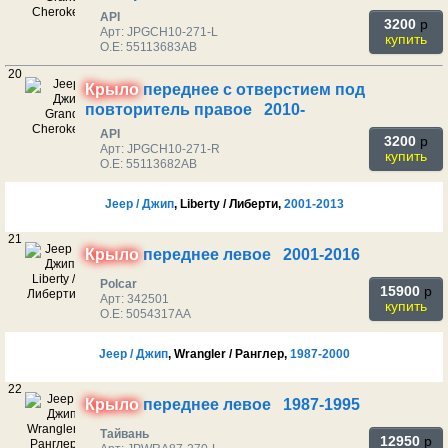
API
3200
p
Арт: JPGCH10-271-L
купить
O.E: 55113683AB
20
Крыло
переднее с отверстием под
повторитель правое 2010-
API
3200
p
Арт: JPGCH10-271-R
купить
O.E: 55113682AB
Jeep / Джип
, Liberty / Либерти,
2001-2013
21
Крыло
переднее левое 2001-2016
Polcar
15900
p
Арт: 342501
купить
O.E: 5054317AA
Jeep / Джип
, Wrangler / Ранглер,
1987-2000
22
Крыло
переднее левое 1987-1995
Тайвань
12950
p