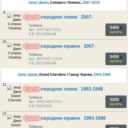
Jeep / Джип
, Compass / Компас,
2007-2010
9
Крыло
переднее левое 2007-
Тайвань
3450
p
Арт: JPCPS07-270-L
купить
O.E: 05115663AB
10
Крыло
переднее правое 2007-
Тайвань
3450
p
Арт: JPCPS07-270-R
купить
O.E: 05115662AB
Jeep / Джип
, Grand Cherokee / Гранд Чероки,
1993-1998
11
Крыло
переднее левое 1993-1998
Тайвань
3200
p
Арт: JPGCH93-270-L
купить
O.E: 55031835
12
Крыло
переднее правое 1993-1998
Тайвань