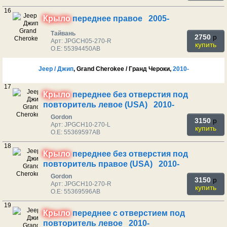
16
Крыло
переднее правое 2005-
Тайвань
2750
p
Арт: JPGCH05-270-R
купить
O.E: 55394450AB
Jeep / Джип
, Grand Cherokee / Гранд Чероки,
2010-
17
Крыло
переднее без отверстия под
повторитель левое (USA) 2010-
Gordon
3150
p
Арт: JPGCH10-270-L
купить
O.E: 55369597AB
18
Крыло
переднее без отверстия под
повторитель правое (USA) 2010-
Gordon
3150
p
Арт: JPGCH10-270-R
купить
O.E: 55369596AB
19
Крыло
переднее с отверстием под
повторитель левое 2010-