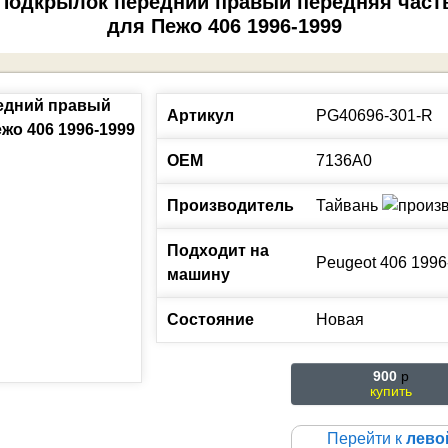
Подкрылок передний правый передняя част
для Пежо 406 1996-1999
Артикул
PG40696-301-R
ОЕМ
7136A0
Производитель
Тайвань
Подходит на
Peugeot
406
1996
машину
Состояние
Новая
900
p
купить
Перейти к
лево