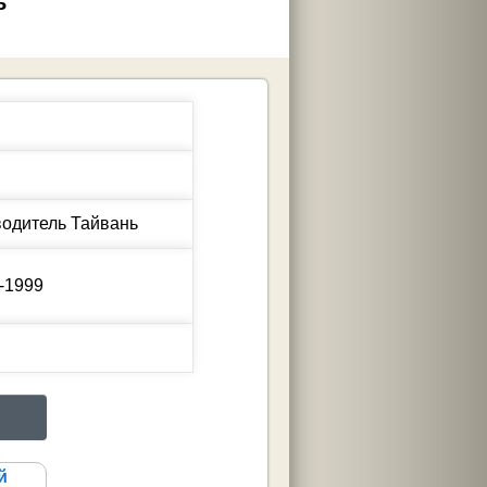
ь
-1999
й