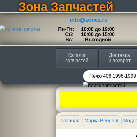
Зона Запчастей
info@zonez.ru
Пн-Пт:
10:00 до 19:00
Сб:
10:00 до 15:00
Вс:
Выходной
Каталог
Доставка
запчастей
и возврат
Главная
Марка Peugeot
Модел