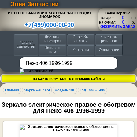
Зона Запчастей
ИНТЕРНЕТ-МАГАЗИН АВТОЗАПЧАСТЕЙ ДЛЯ
Ваша корзина
ИНОМАРОК
товаров:
шт.
на сумму:
p.
+7(499)000-00-00
ОФОРМИТЬ ЗАКАЗ
Доставка
Способы
Клиентам
и возврат
оплаты
регионов
Каталог
запчастей
Написать
Контакты
О компании
нам
на сайте ведуться технические работы
Главная
Марка Peugeot
Модель 406
Год 1996-1999
Зеркало электрическое правое с обогревом
для Пежо 406 1996-1999