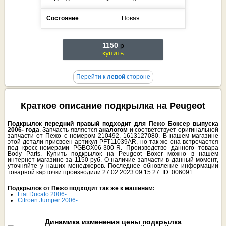
Состояние
Новая
1150
p
купить
Перейти к
левой
стороне
Краткое описание подкрылка на Peugeot
Подкрылок передний правый подходит для Пежо Боксер выпуска
2006- года
. Запчасть является
аналогом
и соответствует оригинальной
запчасти от Пежо с номером 210492, 1613127080. В нашем магазине
этой детали присвоен артикул PFT11039AR, но так же она встречается
под кросс-номерами PGBOX06-300-R. Производство данного товара
Body Parts. Купить подкрылок на Peugeot Boxer можно в нашем
интернет-магазине за 1150 руб. О наличие запчасти в данный момент,
уточняйте у наших менеджеров. Последнее обновление информации
товарной карточки производили 27.02.2023 09:15:27. ID: 006091
Подкрылок от Пежо подходит так же к машинам:
Fiat Ducato 2006-
Citroen Jumper 2006-
Динамика изменения цены подкрылка