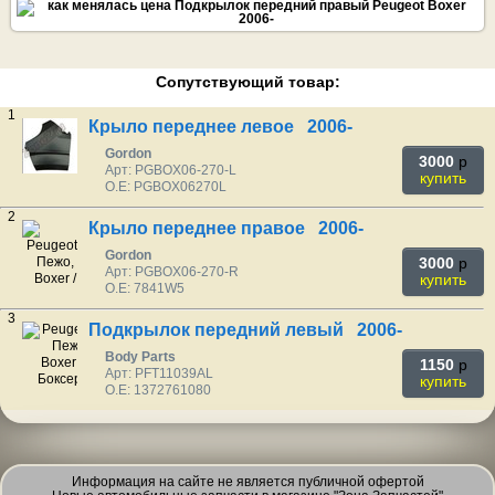
Сопутствующий товар:
1
Крыло переднее левое 2006-
Gordon
3000
p
Арт: PGBOX06-270-L
купить
O.E: PGBOX06270L
2
Крыло переднее правое 2006-
Gordon
3000
p
Арт: PGBOX06-270-R
купить
O.E: 7841W5
3
Подкрылок передний левый 2006-
Body Parts
1150
p
Арт: PFT11039AL
купить
O.E: 1372761080
Информация на сайте не является публичной офертой