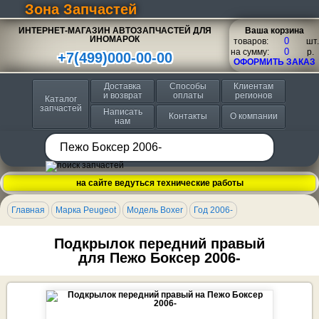
Зона Запчастей
ИНТЕРНЕТ-МАГАЗИН АВТОЗАПЧАСТЕЙ ДЛЯ
Ваша корзина
ИНОМАРОК
товаров:
шт.
на сумму:
p.
+7(499)000-00-00
ОФОРМИТЬ ЗАКАЗ
Доставка
Способы
Клиентам
и возврат
оплаты
регионов
Каталог
запчастей
Написать
Контакты
О компании
нам
на сайте ведуться технические работы
Главная
Марка Peugeot
Модель Boxer
Год 2006-
Подкрылок передний правый
для Пежо Боксер 2006-