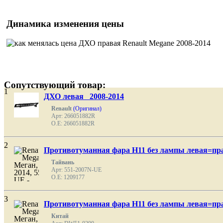
Динамика изменения цены
Сопутствующий товар:
1
ДХО левая 2008-2014
Renault
(Оригинал)
Арт: 266051882R
O.E: 266051882R
2
Противотуманная фара H11 без лампы левая=пр
Тайвань
Арт: 551-2007N-UE
O.E: 1209177
3
Противотуманная фара H11 без лампы левая=пр
Китай