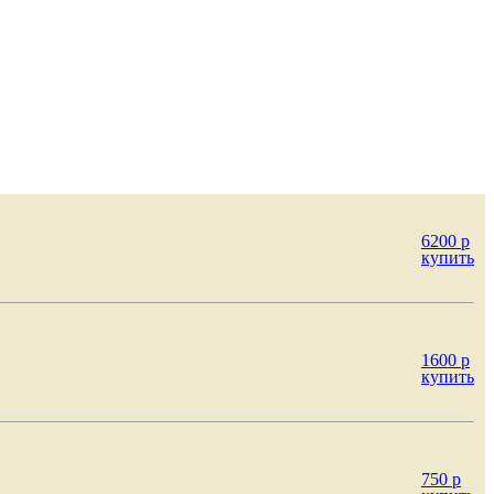
6200
p
купить
1600
p
купить
750
p