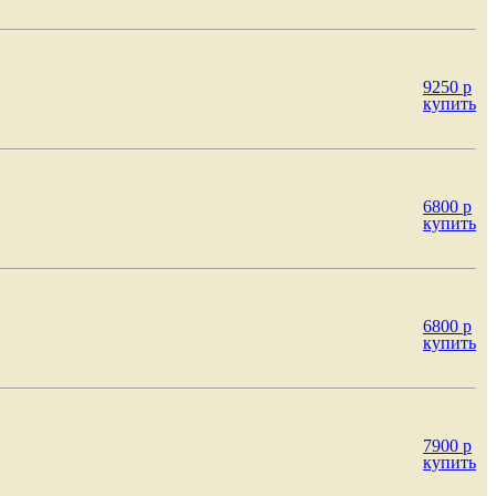
9250
p
купить
6800
p
купить
6800
p
купить
7900
p
купить