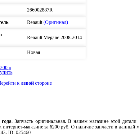
266002887R
тель
Renault
(Оригинал)
а
Renault
Megane
2008-2014
Новая
6200
p
упить
ерейти к
левой
стороне
 года
. Запчасть оригинальная. В нашем магазине этой детали
ем интернет-магазине за 6200 руб. О наличие запчасти в данный
43. ID: 025460