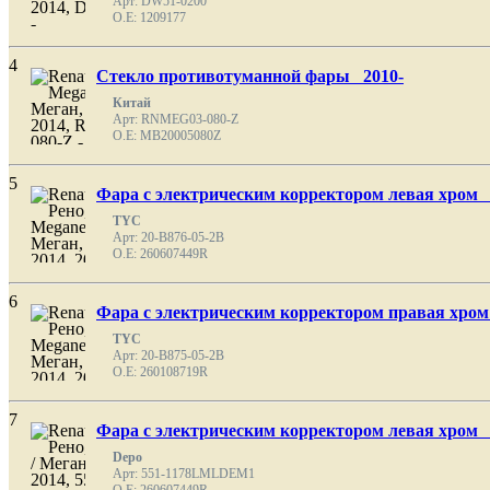
Арт: DW51-0200
O.E: 1209177
4
Стекло противотуманной фары 2010-
Китай
Арт: RNMEG03-080-Z
O.E: MB20005080Z
5
Фара с электрическим корректором левая хром 
TYC
Арт: 20-B876-05-2B
O.E: 260607449R
6
Фара с электрическим корректором правая хром
TYC
Арт: 20-B875-05-2B
O.E: 260108719R
7
Фара с электрическим корректором левая хром 
Depo
Арт: 551-1178LMLDEM1