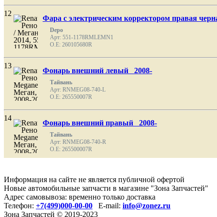
12
Фара с электрическим корректором правая черн
Depo
Арт: 551-1178RMLEMN1
O.E: 260105680R
13
Фонарь внешний левый 2008-
Тайвань
Арт: RNMEG08-740-L
O.E: 265550007R
14
Фонарь внешний правый 2008-
Тайвань
Арт: RNMEG08-740-R
O.E: 265500007R
Информация на сайте не является публичной офертой
Новые автомобильные запчасти в магазине "Зона Запчастей"
Адрес самовывоза: временно только доставка
Телефон:
+7(499)000-00-00
E-mail:
info@zonez.ru
Зона Запчастей © 2019-2023