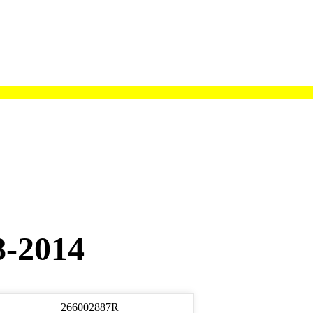
8-2014
266002887R