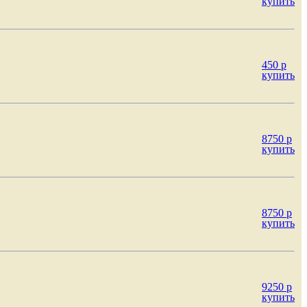
купить
450
p
купить
8750
p
купить
8750
p
купить
9250
p
купить