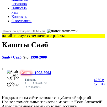
регионов
Написать
нам
Контакты
О компании
на сайте ведуться технические работы
Капоты Сааб
Saab / Сааб
, 9-5,
1998-2000
1
Капот
1998-2004
4250
p
Тайвань
купить
Арт: SA09598-330
O.E: 4854634
Информация на сайте не является публичной офертой
Новые автомобильные запчасти в магазине "Зона Запчастей"
Адрес самовывоза: временно только доставка