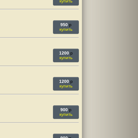
купить
950
p
купить
1200
p
купить
1200
p
купить
900
p
купить