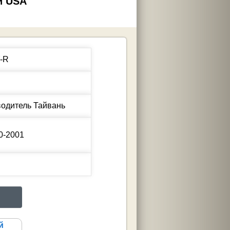
й USA
-R
0-2001
й