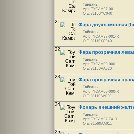
Тайвань
Арт: TYCAM97-001-L
O.E: 81150YC040
21
Фара двухламповая (he
Тайвань
Арт: TYCAM97-001-R
O.E: 81110YC040
22
Фара прозрачная лева
Тайвань
Арт: TYCAM00-000-L
O.E: 81150AA020
23
Фара прозрачная прав
Тайвань
Арт: TYCAM00-000-R
O.E: 81110AA020
24
Фонарь внешний желт
Тайвань
Арт: TYCAM97-741Y-L
O.E: 81560AA011
25