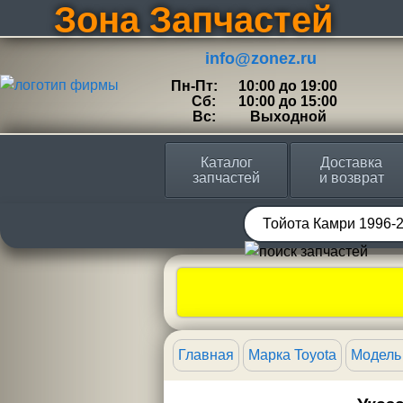
Зона Запчастей
info@zonez.ru
Пн-Пт:
10:00 до 19:00
Сб:
10:00 до 15:00
Вс:
Выходной
Каталог
Доставка
запчастей
и возврат
Главная
Марка Toyota
Модель