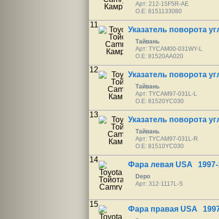
Арт: 212-15F5R-AE
O.E: 8151133080
11
Указатель поворота у
Тайвань
Арт: TYCAM00-031WY-L
O.E: 81520AA020
12
Указатель поворота уг
Тайвань
Арт: TYCAM97-031L-L
O.E: 81520YC030
13
Указатель поворота уг
Тайвань
Арт: TYCAM97-031L-R
O.E: 81510YC030
14
Фара левая USA 1997-
Depo
Арт: 312-1117L-S
15
Фара правая USA 1997