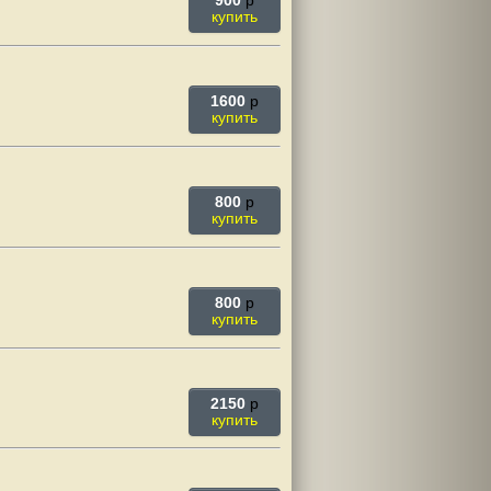
900
p
купить
1600
p
купить
800
p
купить
800
p
купить
2150
p
купить