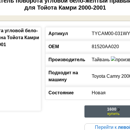
атель поворота угловой бело-желтый правы
для Тойота Камри 2000-2001
Артикул
TYCAM00-031WY
ОЕМ
81520AA020
Производитель
Тайвань
Подходит на
Toyota
Camry
200
машину
Состояние
Новая
1600
p
купить
Перейти к
лево