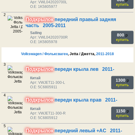
Арт: VWL042020700L
купить
O.E: 1K5805977
2
Подкрылок
передний правый задняя
часть 2005-2011
Sailing
800
p
Арт: VWL042020700R
купить
O.E: 1K5805978
Volkswagen / Фольксваген
, Jetta / Джетта,
2011-2018
3
Подкрылок
передн крыла лев 2011-
Китай
1300
p
Арт: VWJET11-300-L
купить
O.E: 5C6805911
4
Подкрылок
передн крыла прав 2011-
Китай
1150
p
Арт: VWJET11-300-R
купить
O.E: 5C6805912
5
Подкрылок
передний левый +AC 2011-