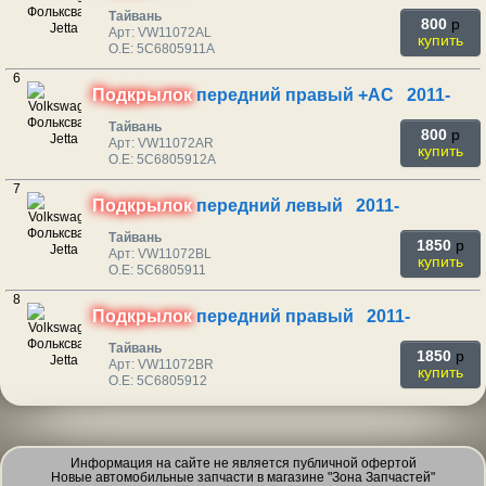
Тайвань
800
p
Арт: VW11072AL
купить
O.E: 5C6805911A
6
Подкрылок
передний правый +AC 2011-
Тайвань
800
p
Арт: VW11072AR
купить
O.E: 5C6805912A
7
Подкрылок
передний левый 2011-
Тайвань
1850
p
Арт: VW11072BL
купить
O.E: 5C6805911
8
Подкрылок
передний правый 2011-
Тайвань
1850
p
Арт: VW11072BR
купить
O.E: 5C6805912
Информация на сайте не является публичной офертой
Новые автомобильные запчасти в магазине "Зона Запчастей"