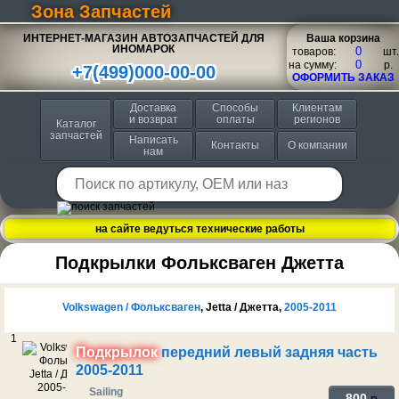
Зона Запчастей
ИНТЕРНЕТ-МАГАЗИН АВТОЗАПЧАСТЕЙ ДЛЯ
Ваша корзина
ИНОМАРОК
товаров:
шт.
на сумму:
p.
+7(499)000-00-00
ОФОРМИТЬ ЗАКАЗ
Доставка
Способы
Клиентам
и возврат
оплаты
регионов
Каталог
запчастей
Написать
Контакты
О компании
нам
на сайте ведуться технические работы
Подкрылки Фольксваген Джетта
Volkswagen / Фольксваген
, Jetta / Джетта,
2005-2011
1
Подкрылок
передний левый задняя часть
2005-2011
Sailing
800
p