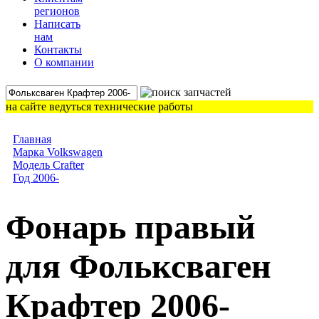
регионов
Написать
нам
Контакты
О компании
на сайте ведуться технические работы
Главная
Марка Volkswagen
Модель Crafter
Год 2006-
Фонарь правый
для Фольксваген
Крафтер 2006-