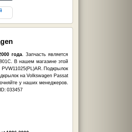
й
agen
000 года
. Запчасть является
5801C. В нашем магазине этой
ми PVW11025(PL)AR. Подкрылок
дкрылок на Volkswagen Passat
точняйте у наших менеджеров.
ID: 033457