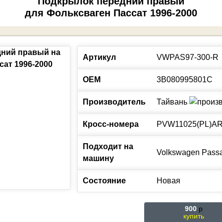
Подкрылок передний правый
для Фольксваген Пассат 1996-2000
Артикул
VWPAS97-300-R
ОЕМ
3B080995801C
Производитель
Тайвань
Кросс-номера
PVW11025(PL)A
Подходит на
Volkswagen
Passa
машину
Состояние
Новая
900
p
купить