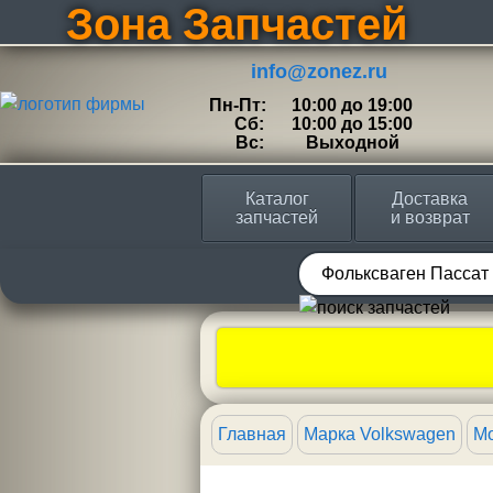
Зона Запчастей
info@zonez.ru
Пн-Пт:
10:00 до 19:00
Сб:
10:00 до 15:00
Вс:
Выходной
Каталог
Доставка
запчастей
и возврат
Главная
Марка Volkswagen
Мо