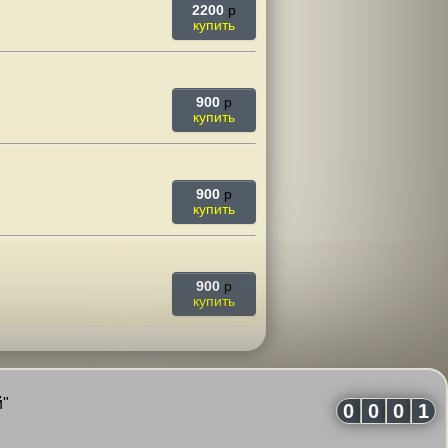
2200
p
купить
900
p
купить
900
p
купить
900
p
купить
й"
0
0
0
1