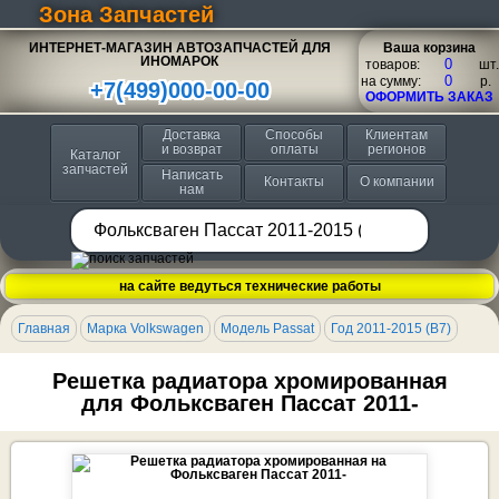
Зона Запчастей
ИНТЕРНЕТ-МАГАЗИН АВТОЗАПЧАСТЕЙ ДЛЯ
Ваша корзина
ИНОМАРОК
товаров:
шт.
на сумму:
p.
+7(499)000-00-00
ОФОРМИТЬ ЗАКАЗ
Доставка
Способы
Клиентам
и возврат
оплаты
регионов
Каталог
запчастей
Написать
Контакты
О компании
нам
на сайте ведуться технические работы
Главная
Марка Volkswagen
Модель Passat
Год 2011-2015 (B7)
Решетка радиатора хромированная
для Фольксваген Пассат 2011-