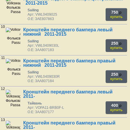
2011-2015
Sailing
750
p
Арт: VWL0409025
купить
O.E: 3AE807863
10
Кронштейн переднего бампера левый
нижний 2011-2015
Sailing
250
p
Арт: VWL0409030L
купить
O.E: 3AA807183
11
Кронштейн переднего бампера правый
нижний 2011-2015
Sailing
250
p
Арт: VWL0409030R
купить
O.E: 3AA807184
12
Кронштейн переднего бампера левый
2011-
Тайвань
400
p
Арт: VOPA11-BRB0F-L
купить
O.E: 3AA807177
13
Кронштейн переднего бампера правый
2011-