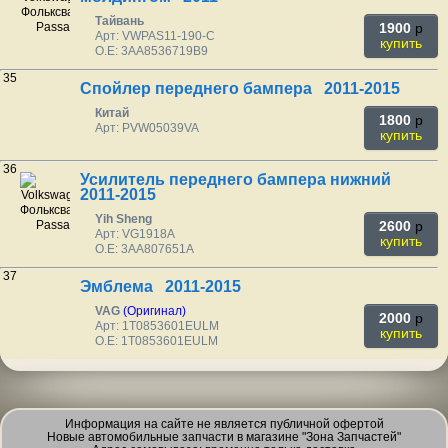
Тайвань
1900
p
Арт: VWPAS11-190-C
купить
O.E: 3AA8536719B9
35
Спойлер переднего бампера 2011-2015
Китай
1800
p
Арт: PVW05039VA
купить
36
Усилитель переднего бампера нижний
2011-2015
Yih Sheng
2600
p
Арт: VG1918A
купить
O.E: 3AA807651A
37
Эмблема 2011-2015
VAG
(Оригинал)
2000
p
Арт: 1T0853601EULM
купить
O.E: 1T0853601EULM
Информация на сайте не является публичной офертой
Новые автомобильные запчасти в магазине "Зона Запчастей"