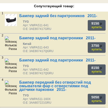
Сопутствующий товар:
1
Бампер задний без парктроников 2011-
TYG
9150
p
Арт: VWPAS11-641
купить
O.E: 3AE807417GRU
2
Бампер задний под парктроники 2011-
Китай
3750
p
Арт: VWPAS11-643
купить
O.E: 3AE807417QGRU
3
Бампер задний под парктроники 2011-
TYG
8150
p
Арт: VWPAS11-642
купить
O.E: 3AE807417QGRU
4
Бампер передний без отверстий под
омыватели фар с отверстиями под
датчики парковки 2011-
TYG
5050
p
Арт: VWPAS11-160X
купить
O.E: 3AA807221GRU