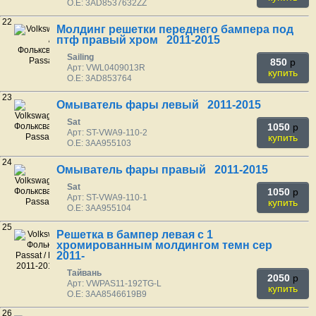
O.E: 3AD8537632ZZ
22
Молдинг решетки переднего бампера под
птф правый хром 2011-2015
Sailing
850
p
Арт: VWL0409013R
купить
O.E: 3AD853764
23
Омыватель фары левый 2011-2015
Sat
1050
p
Арт: ST-VWA9-110-2
купить
O.E: 3AA955103
24
Омыватель фары правый 2011-2015
Sat
1050
p
Арт: ST-VWA9-110-1
купить
O.E: 3AA955104
25
Решетка в бампер левая с 1
хромированным молдингом темн сер
2011-
Тайвань
2050
p
Арт: VWPAS11-192TG-L
купить
O.E: 3AA8546619B9
26