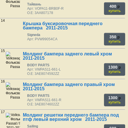
Тайвань
400
p
Арт: VOPA11-BRB0F-R
купить
O.E: 3AA807178
14
Крышка буксировочная переднего
бампера 2011-2015
Signeda
350
p
Арт: PVW99054CA
купить
15
Молдинг бампера заднего левый хром
2011-2015
BODY PARTS
1300
p
Арт: VWPAS11-661-L
купить
O.E: 3AE8074592ZZ
16
Молдинг бампера заднего правый хром
2011-2015
BODY PARTS
1300
p
Арт: VWPAS11-661-R
купить
O.E: 3AE8074602ZZ
17
Молдинг решетки переднего бампера под
птф левый верхний хром 2011-2015
Sailing