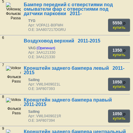
5
Бампер передний с отверстиями под
омыватели фар с отверстиями под
датчики парковки 2011-
TYG
5550
p
Арт: VOPA11-B0FWH
купить
O.E: 3AA807217DGRU
6
Воздуховод верхний 2011-2015
VAG
(Оригинал)
1350
p
Арт: 3AA121330
купить
O.E: 3AA121330
7
Кронштейн заднего бампера левый 2011-
2015
Sailing
1050
p
Арт: VWL0409021L
купить
O.E: 3AF807393
8
Кронштейн заднего бампера правый
2011-2015
Sailing
1050
p
Арт: VWL0409021R
купить
O.E: 3AF807394
9
Кронштейн заднего бампера центральный