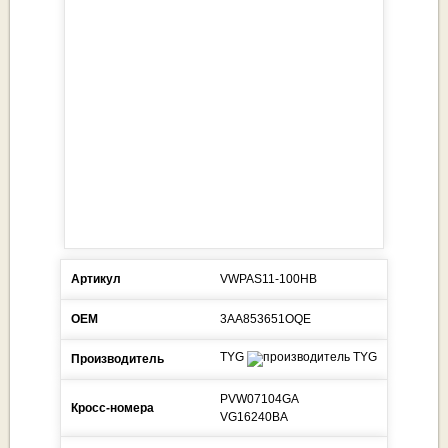
Артикул
VWPAS11-100HB
ОЕМ
3AA853651OQE
TYG
Производитель
PVW07104GA
Кросс-номера
VG16240BA