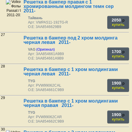
Решетка в бампер правая с 1
хромированным молдингом темн сер
2011-
Тайвань
2050
p
Арт: VWPAS11-192TG-R
купить
O.E: 3AA8546629B9
27
Решетка в бампер под 2 хром молдинга
черная левая 2011-
VAG
(Оригинал)
1700
p
Арт: 3AA854661A9B9
купить
O.E: 3AA854661A9B9
28
Решетка в бампер с 1 хром молдингами
черная левая 2011-
TYG
1900
p
Арт: PVW99062CAL
купить
O.E: 3AA854661C9B9
29
Решетка в бампер с 1 хром молдингами
черная правая 2011-
TYG
1900
p
Арт: PVW99062CAR
купить
O.E: 3AA854662C9B9
30