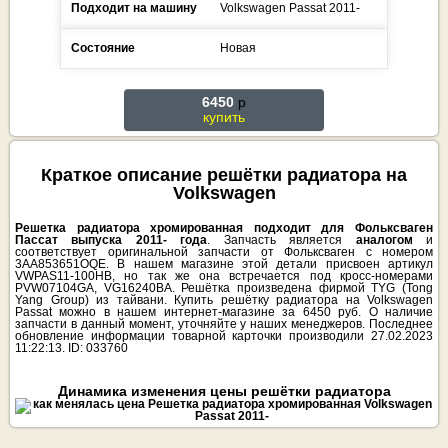
Подходит на машину
Volkswagen
Passat
2011-
Состояние
Новая
6450
p
купить
Краткое описание решётки радиатора на
Volkswagen
Решетка радиатора хромированная подходит для Фольксваген
Пассат выпуска 2011- года
. Запчасть является
аналогом
и
соответствует оригинальной запчасти от Фольксваген с номером
3AA853651OQE. В нашем магазине этой детали присвоен артикул
VWPAS11-100HB, но так же она встречается под кросс-номерами
PVW07104GA, VG16240BA. Решётка произведена фирмой TYG (Tong
Yang Group) из тайвани. Купить решётку радиатора на Volkswagen
Passat можно в нашем интернет-магазине за 6450 руб. О наличие
запчасти в данный момент, уточняйте у наших менеджеров. Последнее
обновление информации товарной карточки производили 27.02.2023
11:22:13. ID: 033760
Динамика изменения цены решётки радиатора