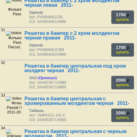
Решетка в бампер с 2 хром молдингом
черная левая 2011-
Signeda
1700
p
Арт: PVW99061CBL
купить
O.E: 3AA854661A9B9
31
Решетка в бампер с 2 хром молдингом
черная правая 2011-
Signeda
1700
p
Арт: PVW99061CBR
купить
O.E: 3AA854662A9B9
32
Решетка в бампер центральная под хром
молдинг черная 2011-
VAG
(Оригинал)
2000
p
Арт: 3AA853671A9B9
купить
O.E: 3AA853671A9B9
33
Решетка в бампер центральная с
хромированным молдингом черная 2011-
Тайвань
2000
p
Арт: VWPAS11-191-C
купить
O.E: 3AA853671A9B9
34
Решетка в бампер центральная с черным
молдингом 2011-