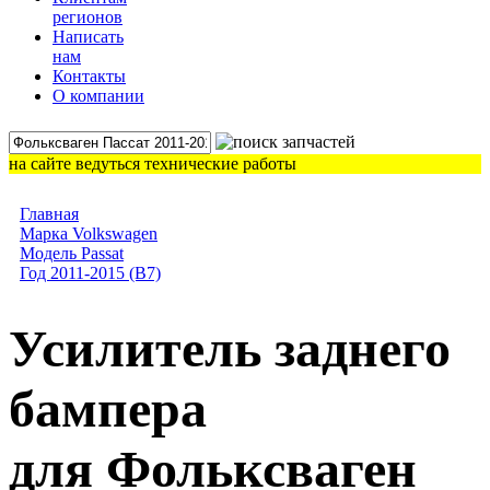
регионов
Написать
нам
Контакты
О компании
на сайте ведуться технические работы
Главная
Марка Volkswagen
Модель Passat
Год 2011-2015 (B7)
Усилитель заднего
бампера
для Фольксваген