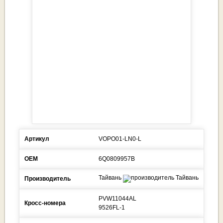
Артикул
VOPO01-LN0-L
ОЕМ
6Q0809957B
Тайвань
Производитель
PVW11044AL
Кросс-номера
9526FL-1