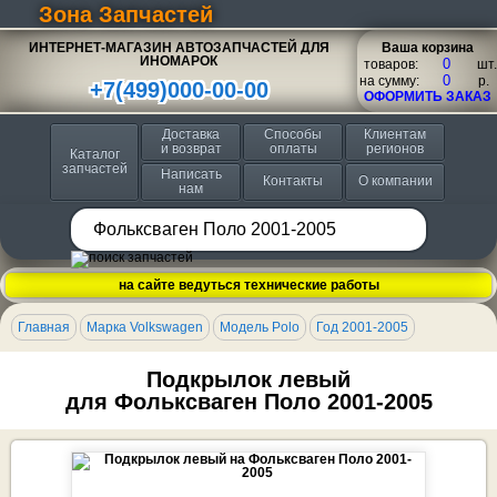
Зона Запчастей
ИНТЕРНЕТ-МАГАЗИН АВТОЗАПЧАСТЕЙ ДЛЯ
Ваша корзина
ИНОМАРОК
товаров:
шт.
на сумму:
p.
+7(499)000-00-00
ОФОРМИТЬ ЗАКАЗ
Доставка
Способы
Клиентам
и возврат
оплаты
регионов
Каталог
запчастей
Написать
Контакты
О компании
нам
на сайте ведуться технические работы
Главная
Марка Volkswagen
Модель Polo
Год 2001-2005
Подкрылок левый
для Фольксваген Поло 2001-2005