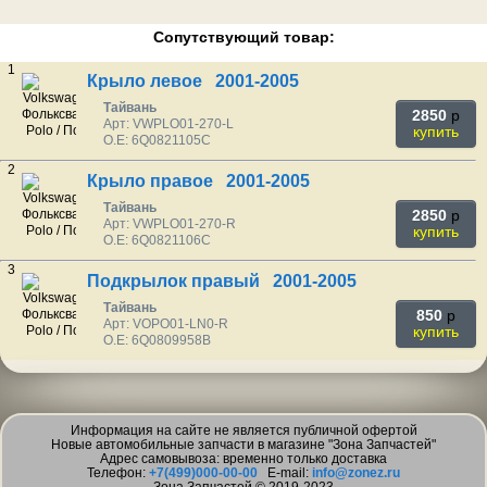
Сопутствующий товар:
1
Крыло левое 2001-2005
Тайвань
2850
p
Арт: VWPLO01-270-L
купить
O.E: 6Q0821105C
2
Крыло правое 2001-2005
Тайвань
2850
p
Арт: VWPLO01-270-R
купить
O.E: 6Q0821106C
3
Подкрылок правый 2001-2005
Тайвань
850
p
Арт: VOPO01-LN0-R
купить
O.E: 6Q0809958B
Информация на сайте не является публичной офертой
Новые автомобильные запчасти в магазине "Зона Запчастей"
Адрес самовывоза: временно только доставка
Телефон:
+7(499)000-00-00
E-mail:
info@zonez.ru