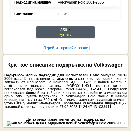
Подходит на машину
Volkswagen
Polo
2001-2005
Состояние
Новая
850
p
купить
Перейти к
правой
стороне
Краткое описание подкрылка на Volkswagen
Подкрылок левый подходит для Фольксваген Поло выпуска 2001-
2005 года
. Запчасть является
аналогом
и соответствует оригинальной
запчасти от Фольксваген с номером 6Q0809957B. В нашем магазине
этой детали присвоен артикул VOPO01-LN0-L, но так же она
встречается под кросс-номерами PVW11044AL, 9526FL-1. Подкрылок
произведен фирмой из тайвани и является достойным заменителем
оригинала. Купить подкрылок на Volkswagen Polo можно в нашем
интернет-магазине за 850 руб. О наличие запчасти в данный момент,
уточняйте у наших менеджеров. Последнее обновление информации
товарной карточки производили 27.02.2023 11:24:47. ID: 033941
Динамика изменения цены подкрылка