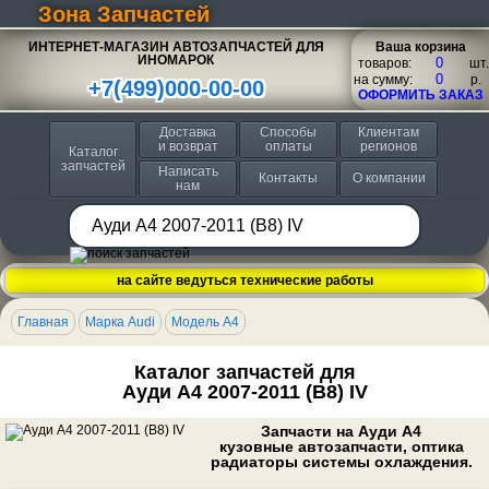
Зона Запчастей
ИНТЕРНЕТ-МАГАЗИН АВТОЗАПЧАСТЕЙ ДЛЯ
Ваша корзина
ИНОМАРОК
товаров:
шт.
на сумму:
p.
+7(499)000-00-00
ОФОРМИТЬ ЗАКАЗ
Доставка
Способы
Клиентам
и возврат
оплаты
регионов
Каталог
запчастей
Написать
Контакты
О компании
нам
на сайте ведуться технические работы
Главная
Марка Audi
Модель A4
Каталог запчастей для
Ауди A4 2007-2011 (B8) IV
Запчасти на Ауди A4
кузовные автозапчасти, оптика
радиаторы системы охлаждения.