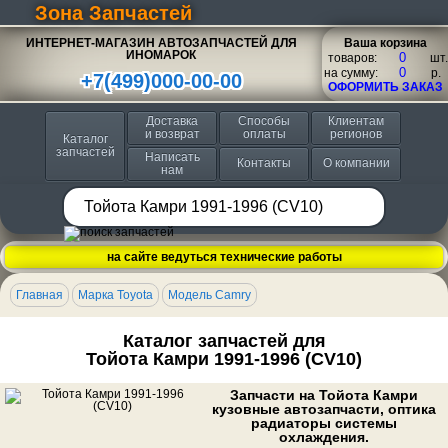
Зона Запчастей
ИНТЕРНЕТ-МАГАЗИН АВТОЗАПЧАСТЕЙ ДЛЯ
Ваша корзина
ИНОМАРОК
товаров:
шт.
на сумму:
p.
+7(499)000-00-00
ОФОРМИТЬ ЗАКАЗ
Доставка
Способы
Клиентам
и возврат
оплаты
регионов
Каталог
запчастей
Написать
Контакты
О компании
нам
на сайте ведуться технические работы
Главная
Марка Toyota
Модель Camry
Каталог запчастей для
Тойота Камри 1991-1996 (CV10)
Запчасти на Тойота Камри
кузовные автозапчасти, оптика
радиаторы системы
охлаждения.