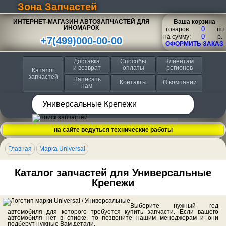
Зона Запчастей
ИНТЕРНЕТ-МАГАЗИН АВТОЗАПЧАСТЕЙ ДЛЯ
Ваша корзина
ИНОМАРОК
товаров:
шт.
на сумму:
p.
+7(499)000-00-00
ОФОРМИТЬ ЗАКАЗ
Доставка
Способы
Клиентам
и возврат
оплаты
регионов
Каталог
запчастей
Написать
Контакты
О компании
нам
на сайте ведуться технические работы
Главная
Марка Universal
Каталог запчастей для Универсальные
Крепежи
Выберите нужный год
автомобиля для которого требуется купить запчасти. Если вашего
автомобиля нет в списке, то позвоните нашим менеджерам и они
подберут нужные Вам детали.