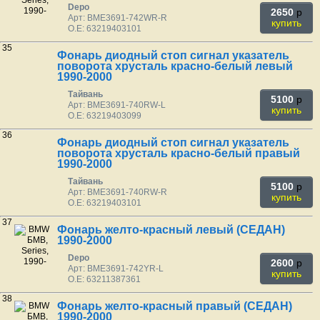
Depo
2650
p
Арт: BME3691-742WR-R
купить
O.E: 63219403101
35
Фонарь диодный стоп сигнал указатель
поворота хрусталь красно-белый левый
1990-2000
Тайвань
5100
p
Арт: BME3691-740RW-L
купить
O.E: 63219403099
36
Фонарь диодный стоп сигнал указатель
поворота хрусталь красно-белый правый
1990-2000
Тайвань
5100
p
Арт: BME3691-740RW-R
купить
O.E: 63219403101
37
Фонарь желто-красный левый (СЕДАН)
1990-2000
Depo
2600
p
Арт: BME3691-742YR-L
купить
O.E: 63211387361
38
Фонарь желто-красный правый (СЕДАН)
1990-2000