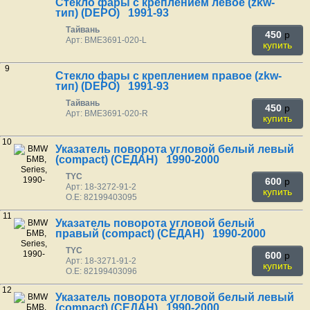
Стекло фары с креплением левое (zkw-
тип) (DEPO) 1991-93
Тайвань
450
p
Арт: BME3691-020-L
купить
9
Стекло фары с креплением правое (zkw-
тип) (DEPO) 1991-93
Тайвань
450
p
Арт: BME3691-020-R
купить
10
Указатель поворота угловой белый левый
(compact) (СЕДАН) 1990-2000
TYC
600
p
Арт: 18-3272-91-2
купить
O.E: 82199403095
11
Указатель поворота угловой белый
правый (compact) (СЕДАН) 1990-2000
TYC
600
p
Арт: 18-3271-91-2
купить
O.E: 82199403096
12
Указатель поворота угловой белый левый
(compact) (СЕДАН) 1990-2000