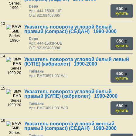
Depo
650
p
Арт: 444-1503L-UE
купить
O.E: 82199403095
13
Указатель поворота угловой белый
правый (compact) (СЕДАН) 1990-2000
Depo
650
p
Арт: 444-1503R-UE
купить
O.E: 82199403096
14
Указатель поворота угловой белый левый
(КУПЕ) (кабриолет) 1990-2000
Тайвань
650
p
Арт: BME3691-031W-L
купить
15
Указатель поворота угловой белый
правый (КУПЕ) (кабриолет) 1990-2000
Тайвань
650
p
Арт: BME3691-031W-R
купить
16
Указатель поворота угловой желтый
правый (compact) (СЕДАН) 1990-2000
Тайвань