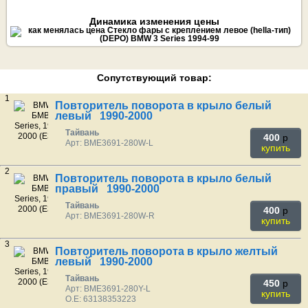
Динамика изменения цены
Сопутствующий товар:
1
Повторитель поворота в крыло белый
левый 1990-2000
Тайвань
400
p
Арт: BME3691-280W-L
купить
2
Повторитель поворота в крыло белый
правый 1990-2000
Тайвань
400
p
Арт: BME3691-280W-R
купить
3
Повторитель поворота в крыло желтый
левый 1990-2000
Тайвань
450
p
Арт: BME3691-280Y-L
купить
O.E: 63138353223