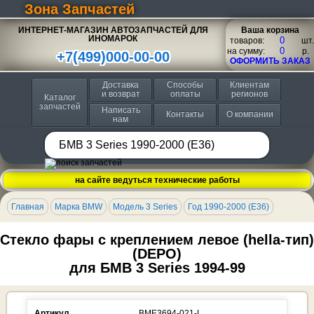
Зона Запчастей
ИНТЕРНЕТ-МАГАЗИН АВТОЗАПЧАСТЕЙ ДЛЯ
Ваша корзина
ИНОМАРОК
товаров:
шт.
на сумму:
p.
+7(499)000-00-00
ОФОРМИТЬ ЗАКАЗ
Доставка
Способы
Клиентам
и возврат
оплаты
регионов
Каталог
запчастей
Написать
Контакты
О компании
нам
на сайте ведуться технические работы
Главная
Марка BMW
Модель 3 Series
Год 1990-2000 (E36)
Стекло фары с креплением левое (hella-тип)
(DEPO)
для БМВ 3 Series 1994-99
Артикул
BME3694-021-L