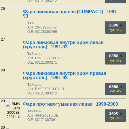
O.E: 63121393272
26
Фара линзовая правая (СOMPACT) 1991-
93
TYC
2000
p
Арт: 20-5293-08-2
купить
O.E: 63128363496
27
Фара линзовая внутри хром левая
(хрусталь) 1991-93
Тайвань
6850
p
Арт: BME3691-001H-L
купить
O.E: 63121393271
28
Фара линзовая внутри хром правая
(хрусталь) 1991-93
Тайвань
6850
p
Арт: BME3691-001H-R
купить
O.E: 63121393272
29
Фара противотуманная левая 1990-2000
Тайвань
1450
p
Арт: 444-2001L-UE
купить
O.E: 63171387091
30