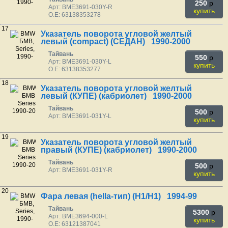
250
p
Арт: BME3691-030Y-R
купить
O.E: 63138353278
17
Указатель поворота угловой желтый
левый (compact) (СЕДАН) 1990-2000
Тайвань
550
p
Арт: BME3691-030Y-L
купить
O.E: 63138353277
18
Указатель поворота угловой желтый
левый (КУПЕ) (кабриолет) 1990-2000
Тайвань
500
p
Арт: BME3691-031Y-L
купить
19
Указатель поворота угловой желтый
правый (КУПЕ) (кабриолет) 1990-2000
Тайвань
500
p
Арт: BME3691-031Y-R
купить
20
Фара левая (hella-тип) (H1/H1) 1994-99
Тайвань
5300
p
Арт: BME3694-000-L
купить
O.E: 63121387041