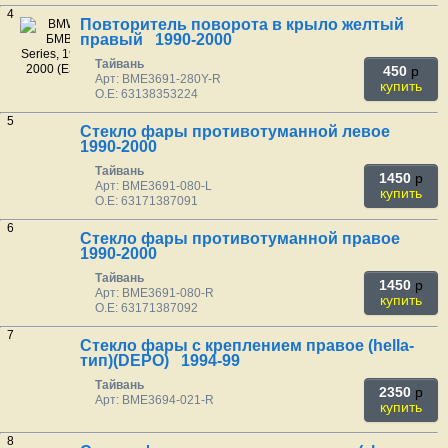
4
Повторитель поворота в крыло желтый
правый 1990-2000
Тайвань
450
p
Арт: BME3691-280Y-R
купить
O.E: 63138353224
5
Стекло фары противотуманной левое
1990-2000
Тайвань
1450
p
Арт: BME3691-080-L
купить
O.E: 63171387091
6
Стекло фары противотуманной правое
1990-2000
Тайвань
1450
p
Арт: BME3691-080-R
купить
O.E: 63171387092
7
Стекло фары с креплением правое (hella-
тип)(DEPO) 1994-99
Тайвань
2350
p
Арт: BME3694-021-R
купить
8