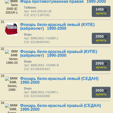
Фара противотуманная правая 1990-2000
Тайвань
1450
p
Арт: 444-2001R-UE
купить
O.E: 63171387092
31
Фонарь бело-красный левый (КУПЕ)
(кабриолет) 1990-2000
Depo
2950
p
Арт: BME3691-743WR-L
купить
O.E: 82199405442
32
Фонарь бело-красный правый (КУПЕ)
(кабриолет) 1990-2000
Depo
2950
p
Арт: BME3691-743WR-R
купить
O.E: 82199405443
33
Фонарь бело-красный левый (СЕДАН)
1990-2000
Depo
2650
p
Арт: BME3691-742WR-L
купить
O.E: 63219403099
34
Фонарь бело-красный правый (СЕДАН)
1990-2000