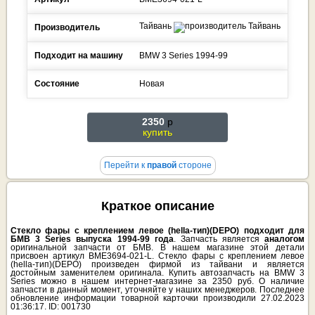
Тайвань
Производитель
Подходит на машину
BMW
3 Series
1994-99
Состояние
Новая
2350
p
купить
Перейти к
правой
стороне
Краткое описание
Стекло фары с креплением левое (hella-тип)(DEPO) подходит для
БМВ 3 Series выпуска 1994-99 года
. Запчасть является
аналогом
оригинальной запчасти от БМВ. В нашем магазине этой детали
присвоен артикул BME3694-021-L. Стекло фары с креплением левое
(hella-тип)(DEPO) произведен фирмой из тайвани и является
достойным заменителем оригинала. Купить автозапчасть на BMW 3
Series можно в нашем интернет-магазине за 2350 руб. О наличие
запчасти в данный момент, уточняйте у наших менеджеров. Последнее
обновление информации товарной карточки производили 27.02.2023
01:36:17. ID: 001730