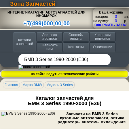
Зона Запчастей
ИНТЕРНЕТ-МАГАЗИН АВТОЗАПЧАСТЕЙ ДЛЯ
Ваша корзина
ИНОМАРОК
товаров:
шт.
на сумму:
p.
+7(499)000-00-00
ОФОРМИТЬ ЗАКАЗ
Доставка
Способы
Клиентам
и возврат
оплаты
регионов
Каталог
запчастей
Написать
Контакты
О компании
нам
на сайте ведуться технические работы
Главная
Марка BMW
Модель 3 Series
Каталог запчастей для
БМВ 3 Series 1990-2000 (E36)
Запчасти на БМВ 3 Series
кузовные автозапчасти, оптика
радиаторы системы охлаждения.