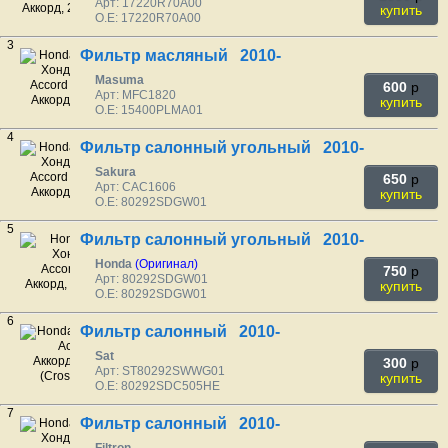
Арт: 17220R70A00
купить
O.E: 17220R70A00
3
Фильтр масляный 2010-
Masuma
600
p
Арт: MFC1820
купить
O.E: 15400PLMA01
4
Фильтр салонный угольный 2010-
Sakura
650
p
Арт: CAC1606
купить
O.E: 80292SDGW01
5
Фильтр салонный угольный 2010-
Honda
(Оригинал)
750
p
Арт: 80292SDGW01
купить
O.E: 80292SDGW01
6
Фильтр салонный 2010-
Sat
300
p
Арт: ST80292SWWG01
купить
O.E: 80292SDC505HE
7
Фильтр салонный 2010-