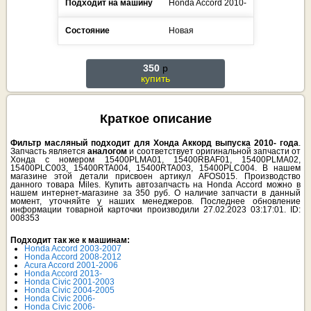
Подходит на машину
Honda
Accord
2010-
Состояние
Новая
350
p
купить
Краткое описание
Фильтр масляный подходит для Хонда Аккорд выпуска 2010- года
.
Запчасть является
аналогом
и соответствует оригинальной запчасти от
Хонда с номером 15400PLMA01, 15400RBAF01, 15400PLMA02,
15400PLC003, 15400RTA004, 15400RTA003, 15400PLC004. В нашем
магазине этой детали присвоен артикул AFOS015. Производство
данного товара Miles. Купить автозапчасть на Honda Accord можно в
нашем интернет-магазине за 350 руб. О наличие запчасти в данный
момент, уточняйте у наших менеджеров. Последнее обновление
информации товарной карточки производили 27.02.2023 03:17:01. ID:
008353
Подходит так же к машинам:
Honda Accord 2003-2007
Honda Accord 2008-2012
Acura Accord 2001-2006
Honda Accord 2013-
Honda Civic 2001-2003
Honda Civic 2004-2005
Honda Civic 2006-
Honda Civic 2006-