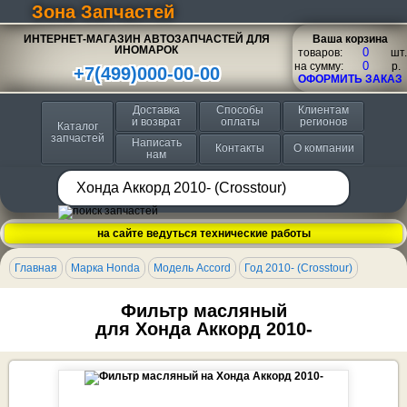
Зона Запчастей
ИНТЕРНЕТ-МАГАЗИН АВТОЗАПЧАСТЕЙ ДЛЯ
Ваша корзина
ИНОМАРОК
товаров:
шт.
на сумму:
p.
+7(499)000-00-00
ОФОРМИТЬ ЗАКАЗ
Доставка
Способы
Клиентам
и возврат
оплаты
регионов
Каталог
запчастей
Написать
Контакты
О компании
нам
на сайте ведуться технические работы
Главная
Марка Honda
Модель Accord
Год 2010- (Crosstour)
Фильтр масляный
для Хонда Аккорд 2010-