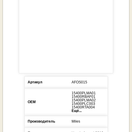
Артикул
AFOS015
15400PLMA01
15400RBAF01
15400PLMA02
ОЕМ
15400PLC003
15400RTA004
Ещё...
Производитель
Miles