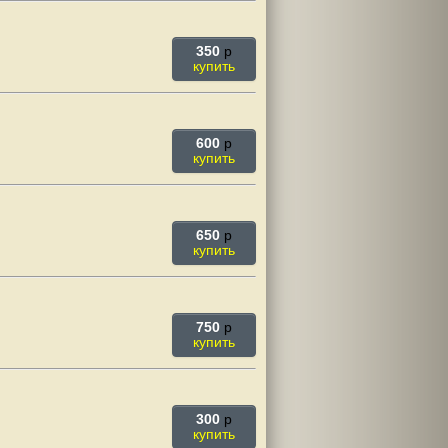
350
p
купить
600
p
купить
650
p
купить
750
p
купить
300
p
купить