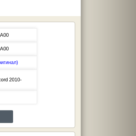
0A00
0A00
ригинал)
cord
2010-