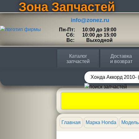
Зона Запчастей
info@zonez.ru
Пн-Пт:
10:00 до 19:00
Сб:
10:00 до 15:00
Вс:
Выходной
Каталог
Доставка
запчастей
и возврат
Главная
Марка Honda
Модель