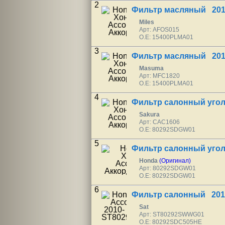
2
Фильтр масляный 201
Miles
Арт: AFOS015
O.E: 15400PLMA01
3
Фильтр масляный 201
Masuma
Арт: MFC1820
O.E: 15400PLMA01
4
Фильтр салонный уго
Sakura
Арт: CAC1606
O.E: 80292SDGW01
5
Фильтр салонный уго
Honda
(Оригинал)
Арт: 80292SDGW01
O.E: 80292SDGW01
6
Фильтр салонный 201
Sat
Арт: ST80292SWWG01
O.E: 80292SDC505HE