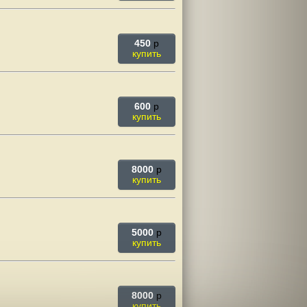
450
p
купить
600
p
купить
8000
p
купить
5000
p
купить
8000
p
купить