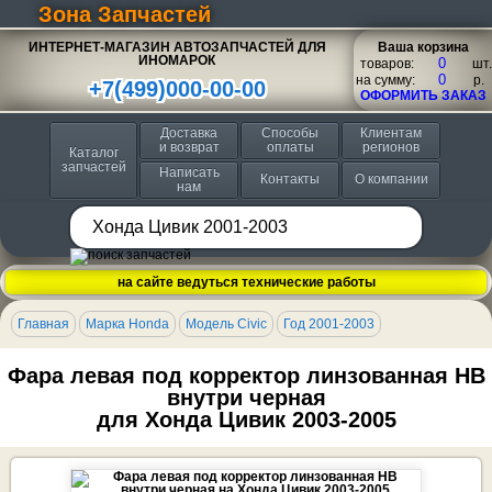
Зона Запчастей
ИНТЕРНЕТ-МАГАЗИН АВТОЗАПЧАСТЕЙ ДЛЯ
Ваша корзина
ИНОМАРОК
товаров:
шт.
на сумму:
p.
+7(499)000-00-00
ОФОРМИТЬ ЗАКАЗ
Доставка
Способы
Клиентам
и возврат
оплаты
регионов
Каталог
запчастей
Написать
Контакты
О компании
нам
на сайте ведуться технические работы
Главная
Марка Honda
Модель Civic
Год 2001-2003
Фара левая под корректор линзованная HB
внутри черная
для Хонда Цивик 2003-2005