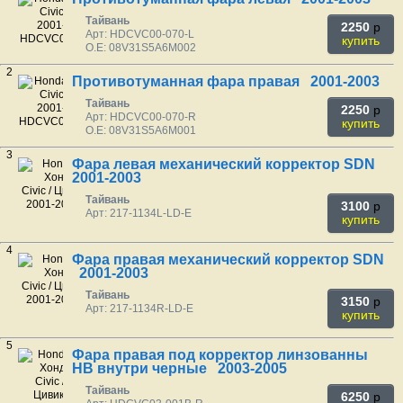
Тайвань
2250
p
Арт: HDCVC00-070-L
купить
O.E: 08V31S5A6M002
2
Противотуманная фара правая 2001-2003
Тайвань
2250
p
Арт: HDCVC00-070-R
купить
O.E: 08V31S5A6M001
3
Фара левая механический корректор SDN
2001-2003
Тайвань
3100
p
Арт: 217-1134L-LD-E
купить
4
Фара правая механический корректор SDN
2001-2003
Тайвань
3150
p
Арт: 217-1134R-LD-E
купить
5
Фара правая под корректор линзованны
HB внутри черные 2003-2005
Тайвань
6250
p