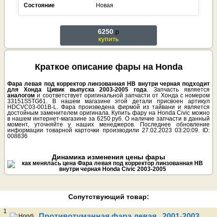
Состояние
Новая
6250
p
купить
Краткое описание фары на Honda
Фара левая под корректор линзованная HB внутри черная подходит
для Хонда Цивик выпуска 2003-2005 года
. Запчасть является
аналогом
и соответствует оригинальной запчасти от Хонда с номером
33151S5TG61. В нашем магазине этой детали присвоен артикул
HDCVC03-001B-L. Фара произведена фирмой из тайвани и является
достойным заменителем оригинала. Купить фару на Honda Civic можно
в нашем интернет-магазине за 6250 руб. О наличие запчасти в данный
момент, уточняйте у наших менеджеров. Последнее обновление
информации товарной карточки производили 27.02.2023 03:20:09. ID:
008836
Динамика изменения цены фары
Сопутствующий товар:
1
Противотуманная фара левая 2001-2003