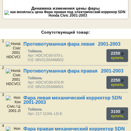
Динамика изменения цены фары
Сопутствующий товар:
1
Противотуманная фара левая 2001-2003
Тайвань
2250
p
Арт: HDCVC00-070-L
купить
O.E: 08V31S5A6M002
2
Противотуманная фара правая 2001-2003
Тайвань
2250
p
Арт: HDCVC00-070-R
купить
O.E: 08V31S5A6M001
3
Фара левая механический корректор SDN
2001-2003
Тайвань
3100
p
Арт: 217-1134L-LD-E
купить
4
Фара правая механический корректор SDN