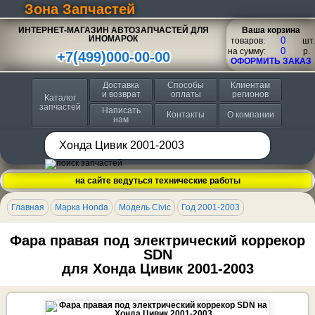
Зона Запчастей
ИНТЕРНЕТ-МАГАЗИН АВТОЗАПЧАСТЕЙ ДЛЯ
Ваша корзина
ИНОМАРОК
товаров:
шт.
на сумму:
p.
+7(499)000-00-00
ОФОРМИТЬ ЗАКАЗ
Доставка
Способы
Клиентам
и возврат
оплаты
регионов
Каталог
запчастей
Написать
Контакты
О компании
нам
на сайте ведуться технические работы
Главная
Марка Honda
Модель Civic
Год 2001-2003
Фара правая под электрический коррекор
SDN
для Хонда Цивик 2001-2003