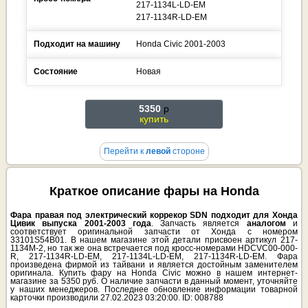
217-1134L-LD-EM
217-1134R-LD-EM
Подходит на машину
Honda
Civic
2001-2003
Состояние
Новая
5350
p
купить
Перейти к
левой
стороне
Краткое описание фары на Honda
Фара правая под электрический коррекор SDN подходит для Хонда
Цивик выпуска 2001-2003 года
. Запчасть является
аналогом
и
соответствует оригинальной запчасти от Хонда с номером
33101S54B01. В нашем магазине этой детали присвоен артикул 217-
1134M-2, но так же она встречается под кросс-номерами HDCVC00-000-
R, 217-1134R-LD-EM, 217-1134L-LD-EM, 217-1134R-LD-EM. Фара
произведена фирмой из тайвани и является достойным заменителем
оригинала. Купить фару на Honda Civic можно в нашем интернет-
магазине за 5350 руб. О наличие запчасти в данный момент, уточняйте
у наших менеджеров. Последнее обновление информации товарной
карточки производили 27.02.2023 03:20:00. ID: 008788