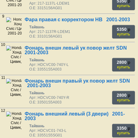
5350
p
Арт: 217-1137L-LDEM1
купить
O.E: 33151S6AG01
9
Фара правая с корректором HB 2001-2003
Тайвань
5350
p
Арт: 217-1137R-LDEM1
купить
O.E: 33101S6AG01
10
Фонарь внешн левый ук повор желт SDN
2001-2003
Тайвань
2800
p
Арт: HDCVC00-740Y-L
купить
O.E: 33551S5A003
11
Фонарь внешн правый ук повор желт SDN
2001-2003
Тайвань
2800
p
Арт: HDCVC00-740Y-R
купить
O.E: 33501S5A003
12
Фонарь внешний левый (3 двери) 2001-
2003
Тайвань
3350
p
Арт: HDCVC01-743-L
купить
O.E: 33551S5SG01