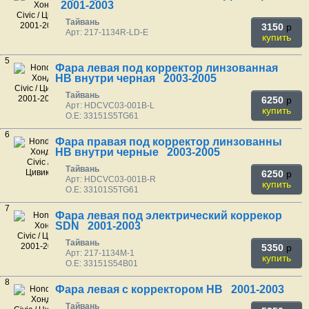
2001-2003
Тайвань
3150
p
Арт: 217-1134R-LD-E
купить
5
Фара левая под корректор линзованная
HB внутри черная 2003-2005
Тайвань
6250
p
Арт: HDCVC03-001B-L
купить
O.E: 33151S5TG61
6
Фара правая под корректор линзованны
HB внутри черные 2003-2005
Тайвань
6250
p
Арт: HDCVC03-001B-R
купить
O.E: 33101S5TG61
7
Фара левая под электрический коррекор
SDN 2001-2003
Тайвань
5350
p
Арт: 217-1134M-1
купить
O.E: 33151S54B01
8
Фара левая с корректором HB 2001-2003
Тайвань